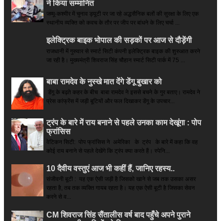
ने किया सम्‍मानित
जम्मू-कश्मीर में चुनाव ड्यूटी पर जा रहे अद्धसैनिक बलों की सुरक्षा के लिए एक
स्थानीय व्यक्ति को कवच के तौर पर जीप पर बांधने के लिए चर्चा ...
इलेक्ट्रिक बाइक भोपाल की सड़कों पर आज से दौड़ेंगी
राजधानी में गुरुवार से स्मार्ट सिटी कंपनी इलेक्ट्रिक बाइक की शुरुआत करने
जा रही है। मुख्यमंत्री शिवराज सिंह चौहान स्मार्ट सिटी पार्क में 75 ...
बाबा रामदेव के नुस्खे मात देंगे डेंगू बुखार को
डेंगू के बढ़ते कहर के बीच बाबा रामदेव ने इससे बचने के गुर बताए। रामदेव ने
प्रेस कांफ्रेंस में जड़ी बूटियों और फल दिखाकर डेंगू के उपचार...
ट्रंप के बारे में राय बनाने से पहले उनका काम देखूंगा : पोप
फ्रांसिस
वेटिकन सिटी: पोप फ्रांसिस ने अमेरिका के ट्रंप के बारे में कहा कि वह
कोई राय बनाने से पहले देखेंगे कि ट्रंप क्या करते हैं। स्पेनि...
10 दैवीय वस्तुएं आज भी कहीं हैं, जानिए रहस्य..
संजीवनी बूटी : यह एक ऐसी जड़ी है जिसको खाने से जब तक उसका असर
रहता है, तब तक व्यक्ति गायब रहता है। यह एक ऐसी बूटी है जिसका सेवन
करने से व...
CM शिवराज सिंह सैंतालीस वर्ष बाद पहुँचे अपने पुराने