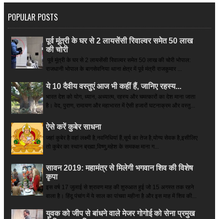
POPULAR POSTS
पूर्व मूंत्री के घर से 2 लायसेंसी रिवाल्वर समेत 50 लाख
की चोरी
पूर्व मूंत्री के घर से 2 लायसेंसी रिवाल्वर समेत 50 लाख की चोरी भोपाल:
राजधानी भोपाल के बागसेवनिया थाना क्षेत्र में पूर्व मंत्री राजकुमार ...
ये 10 दैवीय वस्तुएं आज भी कहीं हैं, जानिए रहस्य...
भारत देश को योग, ध्यान, अध्यात्म, रहस्य और चमत्कारों का देश माना जाता
है। वेद, पुराण, रामायण और महाभारत में ऐसी हजारों घटनाक्रम और वस्तु...
ऐसे करें कुबेर साधना
जहां कुबेर है­ वहां लक्ष्मी है,नवनिधियां हैं,सूर्य का तेज है,योग्य सेवक है,इसीलिए
तो कुबेर का स्थान ब्रह्मा,विष्णु,महेश के समकक्ष माना ग...
सावन 2019: महामंत्र से मिलेगी भगवान शिव की विशेष
कृपा
इस वर्ष 17 जुलाई से श्रावण माह की शुरुआत हुई जो 15 अगस्त तक रहने
वाला है। हिंदू पंचांग में ये साल का पांचवा महीना है और इस माह में शिव की...
युवक को जीप से बांधने वाले मेजर गोगोई को सेना प्रमुख