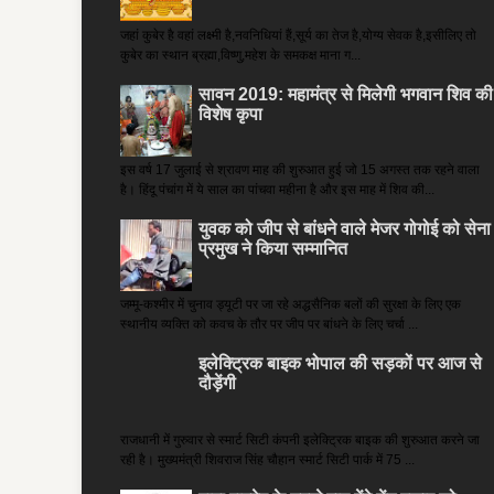
जहां कुबेर है­ वहां लक्ष्मी है,नवनिधियां हैं,सूर्य का तेज है,योग्य सेवक है,इसीलिए तो
कुबेर का स्थान ब्रह्मा,विष्णु,महेश के समकक्ष माना ग...
सावन 2019: महामंत्र से मिलेगी भगवान शिव की
विशेष कृपा
इस वर्ष 17 जुलाई से श्रावण माह की शुरुआत हुई जो 15 अगस्त तक रहने वाला
है। हिंदू पंचांग में ये साल का पांचवा महीना है और इस माह में शिव की...
युवक को जीप से बांधने वाले मेजर गोगोई को सेना
प्रमुख ने किया सम्‍मानित
जम्मू-कश्मीर में चुनाव ड्यूटी पर जा रहे अद्धसैनिक बलों की सुरक्षा के लिए एक
स्थानीय व्यक्ति को कवच के तौर पर जीप पर बांधने के लिए चर्चा ...
इलेक्ट्रिक बाइक भोपाल की सड़कों पर आज से
दौड़ेंगी
राजधानी में गुरुवार से स्मार्ट सिटी कंपनी इलेक्ट्रिक बाइक की शुरुआत करने जा
रही है। मुख्यमंत्री शिवराज सिंह चौहान स्मार्ट सिटी पार्क में 75 ...