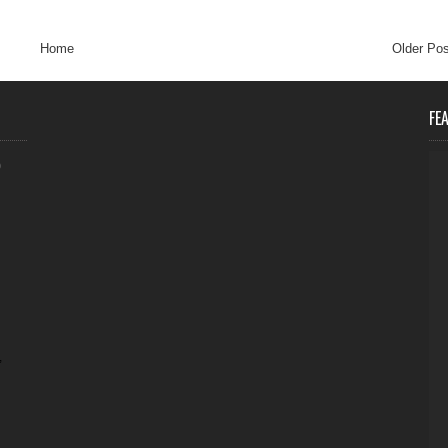
Home
Older Pos
FE
0
,