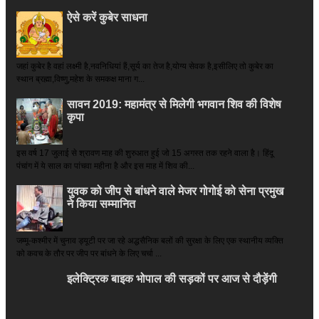
ऐसे करें कुबेर साधना
जहां कुबेर है­ वहां लक्ष्मी है,नवनिधियां हैं,सूर्य का तेज है,योग्य सेवक है,इसीलिए तो कुबेर का
स्थान ब्रह्मा,विष्णु,महेश के समकक्ष माना ग...
सावन 2019: महामंत्र से मिलेगी भगवान शिव की विशेष
कृपा
इस वर्ष 17 जुलाई से श्रावण माह की शुरुआत हुई जो 15 अगस्त तक रहने वाला है। हिंदू
पंचांग में ये साल का पांचवा महीना है और इस माह में शिव की...
युवक को जीप से बांधने वाले मेजर गोगोई को सेना प्रमुख
ने किया सम्‍मानित
जम्मू-कश्मीर में चुनाव ड्यूटी पर जा रहे अद्धसैनिक बलों की सुरक्षा के लिए एक स्थानीय व्यक्ति
को कवच के तौर पर जीप पर बांधने के लिए चर्चा ...
इलेक्ट्रिक बाइक भोपाल की सड़कों पर आज से दौड़ेंगी