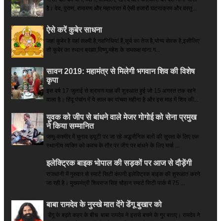
है। वेद, पुराण, रामायण और महाभारत में ऐसी हजारों घटनाक्रम और वस्तु...
ऐसे करें कुबेर साधना
जहां कुबेर है­ वहां लक्ष्मी है,नवनिधियां हैं,सूर्य का तेज है,योग्य सेवक है,इसीलिए
तो कुबेर का स्थान ब्रह्मा,विष्णु,महेश के समकक्ष माना ग...
सावन 2019: महामंत्र से मिलेगी भगवान शिव की विशेष
कृपा
इस वर्ष 17 जुलाई से श्रावण माह की शुरुआत हुई जो 15 अगस्त तक रहने
वाला है। हिंदू पंचांग में ये साल का पांचवा महीना है और इस माह में शिव की...
युवक को जीप से बांधने वाले मेजर गोगोई को सेना प्रमुख
ने किया सम्‍मानित
जम्मू-कश्मीर में चुनाव ड्यूटी पर जा रहे अद्धसैनिक बलों की सुरक्षा के लिए एक
स्थानीय व्यक्ति को कवच के तौर पर जीप पर बांधने के लिए चर्चा ...
इलेक्ट्रिक बाइक भोपाल की सड़कों पर आज से दौड़ेंगी
राजधानी में गुरुवार से स्मार्ट सिटी कंपनी इलेक्ट्रिक बाइक की शुरुआत करने
जा रही है। मुख्यमंत्री शिवराज सिंह चौहान स्मार्ट सिटी पार्क में 75 ...
बाबा रामदेव के नुस्खे मात देंगे डेंगू बुखार को
डेंगू के बढ़ते कहर के बीच बाबा रामदेव ने इससे बचने के गुर बताए। रामदेव ने