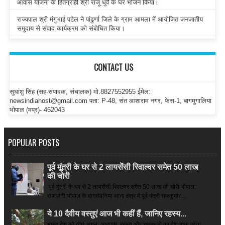
आवास योजना के हितग्राही श्री राजू धुर्वे के घर भोजन किया।
राज्यपाल श्री मंगुभाई पटेल ने पांढुर्णा जिले के ग्राम आमला में आयोजित जनजातीय
समुदाय से संवाद कार्यक्रम को संबोधित किया।
CONTACT US
सुधांशु सिंह (सह-संपादक, संचालक) मो.8827552955 ईमेल:
newsindiahost@gmail.com पता: P-48, संत आशाराम नगर, फेस-1, बागमुगालिया
भोपाल (मप्र)- 462043
POPULAR POSTS
पूर्व मूंत्री के घर से 2 लायसेंसी रिवाल्वर समेत 50 लाख
की चोरी
पूर्व मूंत्री के घर से 2 लायसेंसी रिवाल्वर समेत 50 लाख की चोरी भोपाल:
राजधानी भोपाल के बागसेवनिया थाना क्षेत्र में पूर्व मंत्री राजकुमार ...
ये 10 दैवीय वस्तुएं आज भी कहीं हैं, जानिए रहस्य...
भारत देश को योग, ध्यान, अध्यात्म, रहस्य और चमत्कारों का देश माना जाता