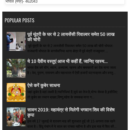
भोपाल (मप्र)- 462043
POPULAR POSTS
पूर्व मूंत्री के घर से 2 लायसेंसी रिवाल्वर समेत 50 लाख
की चोरी
पूर्व मूंत्री के घर से 2 लायसेंसी रिवाल्वर समेत 50 लाख की चोरी भोपाल:
राजधानी भोपाल के बागसेवनिया थाना क्षेत्र में पूर्व मंत्री राजकुमार ...
ये 10 दैवीय वस्तुएं आज भी कहीं हैं, जानिए रहस्य...
भारत देश को योग, ध्यान, अध्यात्म, रहस्य और चमत्कारों का देश माना जाता
है। वेद, पुराण, रामायण और महाभारत में ऐसी हजारों घटनाक्रम और वस्तु...
ऐसे करें कुबेर साधना
जहां कुबेर है­ वहां लक्ष्मी है,नवनिधियां हैं,सूर्य का तेज है,योग्य सेवक है,इसीलिए
तो कुबेर का स्थान ब्रह्मा,विष्णु,महेश के समकक्ष माना ग...
सावन 2019: महामंत्र से मिलेगी भगवान शिव की विशेष
कृपा
इस वर्ष 17 जुलाई से श्रावण माह की शुरुआत हुई जो 15 अगस्त तक रहने
वाला है। हिंदू पंचांग में ये साल का पांचवा महीना है और इस माह में शिव की...