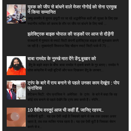
युवक को जीप से बांधने वाले मेजर गोगोई को सेना प्रमुख
ने किया सम्‍मानित
जम्मू-कश्मीर में चुनाव ड्यूटी पर जा रहे अद्धसैनिक बलों की सुरक्षा के लिए एक
स्थानीय व्यक्ति को कवच के तौर पर जीप पर बांधने के लिए चर्चा ...
इलेक्ट्रिक बाइक भोपाल की सड़कों पर आज से दौड़ेंगी
राजधानी में गुरुवार से स्मार्ट सिटी कंपनी इलेक्ट्रिक बाइक की शुरुआत करने
जा रही है। मुख्यमंत्री शिवराज सिंह चौहान स्मार्ट सिटी पार्क में 75 ...
बाबा रामदेव के नुस्खे मात देंगे डेंगू बुखार को
डेंगू के बढ़ते कहर के बीच बाबा रामदेव ने इससे बचने के गुर बताए। रामदेव ने
प्रेस कांफ्रेंस में जड़ी बूटियों और फल दिखाकर डेंगू के उपचार...
ट्रंप के बारे में राय बनाने से पहले उनका काम देखूंगा : पोप
फ्रांसिस
वेटिकन सिटी: पोप फ्रांसिस ने अमेरिका के ट्रंप के बारे में कहा कि वह
कोई राय बनाने से पहले देखेंगे कि ट्रंप क्या करते हैं। स्पेनि...
10 दैवीय वस्तुएं आज भी कहीं हैं, जानिए रहस्य..
संजीवनी बूटी : यह एक ऐसी जड़ी है जिसको खाने से जब तक उसका असर
रहता है, तब तक व्यक्ति गायब रहता है। यह एक ऐसी बूटी है जिसका सेवन
करने से व...