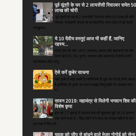
पूर्व मूंत्री के घर से 2 लायसेंसी रिवाल्वर समेत 5
लाख की चोरी
पूर्व मूंत्री के घर से 2 लायसेंसी रिवाल्वर समेत 50 लाख की चोरी
भोपाल: राजधानी भोपाल के बागसेवनिया थाना क्षेत्र में पूर्व मंत्री
राजकुमार ...
ये 10 दैवीय वस्तुएं आज भी कहीं हैं, जानिए
रहस्य...
भारत देश को योग, ध्यान, अध्यात्म, रहस्य और चमत्कारों का देश
माना जाता है। वेद, पुराण, रामायण और महाभारत में ऐसी हजारों
घटनाक्रम और वस्तु...
ऐसे करें कुबेर साधना
जहां कुबेर है­ वहां लक्ष्मी है,नवनिधियां हैं,सूर्य का तेज है,योग्य सेवक
है,इसीलिए तो कुबेर का स्थान ब्रह्मा,विष्णु,महेश के समकक्ष माना
ग...
सावन 2019: महामंत्र से मिलेगी भगवान शिव की
विशेष कृपा
इस वर्ष 17 जुलाई से श्रावण माह की शुरुआत हुई जो 15 अगस्त
तक रहने वाला है। हिंदू पंचांग में ये साल का पांचवा महीना है और
इस माह में शिव की...
युवक को जीप से बांधने वाले मेजर गोगोई को सेना