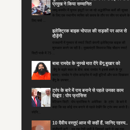
प्रमुख ने किया सम्‍मानित
जम्मू-कश्मीर में चुनाव ड्यूटी पर जा रहे अद्धसैनिक बलों की सुरक्षा
के लिए एक स्थानीय व्यक्ति को कवच के तौर पर जीप पर बांधने के
लिए चर्चा ...
इलेक्ट्रिक बाइक भोपाल की सड़कों पर आज से
दौड़ेंगी
राजधानी में गुरुवार से स्मार्ट सिटी कंपनी इलेक्ट्रिक बाइक की
शुरुआत करने जा रही है। मुख्यमंत्री शिवराज सिंह चौहान स्मार्ट
सिटी पार्क में 75 ...
बाबा रामदेव के नुस्खे मात देंगे डेंगू बुखार को
डेंगू के बढ़ते कहर के बीच बाबा रामदेव ने इससे बचने के गुर
बताए। रामदेव ने प्रेस कांफ्रेंस में जड़ी बूटियों और फल दिखाकर
डेंगू के उपचार...
ट्रंप के बारे में राय बनाने से पहले उनका काम
देखूंगा : पोप फ्रांसिस
वेटिकन सिटी: पोप फ्रांसिस ने अमेरिका के ट्रंप के बारे में
कहा कि वह कोई राय बनाने से पहले देखेंगे कि ट्रंप क्या करते हैं।
स्पेनि...
10 दैवीय वस्तुएं आज भी कहीं हैं, जानिए रहस्य..
संजीवनी बूटी : यह एक ऐसी जड़ी है जिसको खाने से जब तक