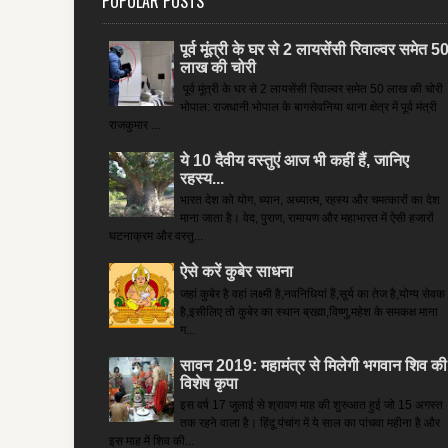
POPULAR POSTS
पूर्व मूंत्री के घर से 2 लायसेंसी रिवाल्वर समेत 5
लाख की चोरी
पूर्व मूंत्री के घर से 2 लायसेंसी रिवाल्वर समेत 50 लाख की चोरी
भोपाल: राजधानी भोपाल के बागसेवनिया थाना क्षेत्र में पूर्व मंत्री
राजकुमार ...
ये 10 दैवीय वस्तुएं आज भी कहीं हैं, जानिए
रहस्य...
भारत देश को योग, ध्यान, अध्यात्म, रहस्य और चमत्कारों का देश
माना जाता है। वेद, पुराण, रामायण और महाभारत में ऐसी हजारों
घटनाक्रम और वस्तु...
ऐसे करें कुबेर साधना
जहां कुबेर है­ वहां लक्ष्मी है,नवनिधियां हैं,सूर्य का तेज है,योग्य सेवक
है,इसीलिए तो कुबेर का स्थान ब्रह्मा,विष्णु,महेश के समकक्ष माना
ग...
सावन 2019: महामंत्र से मिलेगी भगवान शिव की
विशेष कृपा
इस वर्ष 17 जुलाई से श्रावण माह की शुरुआत हुई जो 15 अगस्त
तक रहने वाला है। हिंदू पंचांग में ये साल का पांचवा महीना है और
इस माह में शिव की...