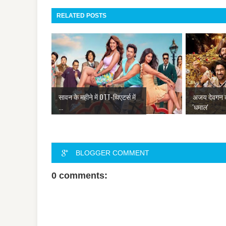
RELATED POSTS
सावन के महीने में OTT-थिएटर्स में
अजय देवगन 
...
'धमाल'
BLOGGER COMMENT
0 comments: