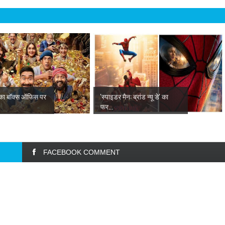
का बॉक्स ऑफिस पर
'स्पाइडर मैन: ब्रांड न्यू डे' का
फर...
FACEBOOK COMMENT