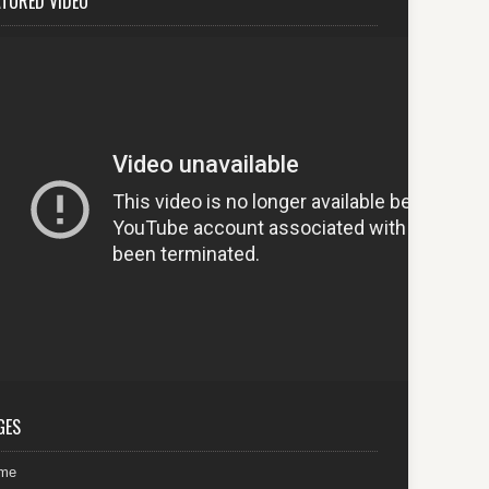
ATURED VIDEO
GES
me