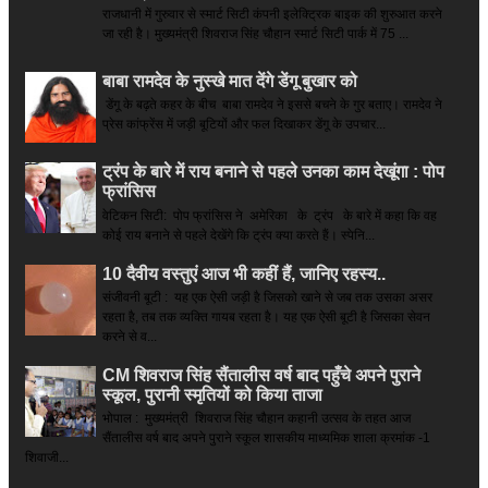
राजधानी में गुरुवार से स्मार्ट सिटी कंपनी इलेक्ट्रिक बाइक की शुरुआत करने
जा रही है। मुख्यमंत्री शिवराज सिंह चौहान स्मार्ट सिटी पार्क में 75 ...
बाबा रामदेव के नुस्खे मात देंगे डेंगू बुखार को
डेंगू के बढ़ते कहर के बीच बाबा रामदेव ने इससे बचने के गुर बताए। रामदेव ने
प्रेस कांफ्रेंस में जड़ी बूटियों और फल दिखाकर डेंगू के उपचार...
ट्रंप के बारे में राय बनाने से पहले उनका काम देखूंगा : पोप
फ्रांसिस
वेटिकन सिटी: पोप फ्रांसिस ने अमेरिका के ट्रंप के बारे में कहा कि वह
कोई राय बनाने से पहले देखेंगे कि ट्रंप क्या करते हैं। स्पेनि...
10 दैवीय वस्तुएं आज भी कहीं हैं, जानिए रहस्य..
संजीवनी बूटी : यह एक ऐसी जड़ी है जिसको खाने से जब तक उसका असर
रहता है, तब तक व्यक्ति गायब रहता है। यह एक ऐसी बूटी है जिसका सेवन
करने से व...
CM शिवराज सिंह सैंतालीस वर्ष बाद पहुँचे अपने पुराने
स्कूल, पुरानी स्मृतियों को किया ताजा
भोपाल : मुख्यमंत्री शिवराज सिंह चौहान कहानी उत्सव के तहत आज
सैंतालीस वर्ष बाद अपने पुराने स्कूल शासकीय माध्यमिक शाला क्रमांक -1
शिवाजी...