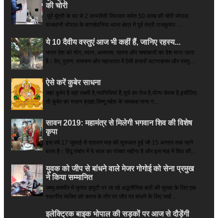
की चोरी
पूर्व मूंत्री के घर से 2 लायसेंसी रिवाल्वर समेत 50 लाख की चोरी भोपाल:
राजधानी भोपाल के बागसेवनिया थाना क्षेत्र में पूर्व मंत्री राजकुमार ...
ये 10 दैवीय वस्तुएं आज भी कहीं हैं, जानिए रहस्य...
भारत देश को योग, ध्यान, अध्यात्म, रहस्य और चमत्कारों का देश माना जाता
है। वेद, पुराण, रामायण और महाभारत में ऐसी हजारों घटनाक्रम और वस्तु...
ऐसे करें कुबेर साधना
जहां कुबेर है­ वहां लक्ष्मी है,नवनिधियां हैं,सूर्य का तेज है,योग्य सेवक है,इसीलिए
तो कुबेर का स्थान ब्रह्मा,विष्णु,महेश के समकक्ष माना ग...
सावन 2019: महामंत्र से मिलेगी भगवान शिव की विशेष
कृपा
इस वर्ष 17 जुलाई से श्रावण माह की शुरुआत हुई जो 15 अगस्त तक रहने
वाला है। हिंदू पंचांग में ये साल का पांचवा महीना है और इस माह में शिव की...
युवक को जीप से बांधने वाले मेजर गोगोई को सेना प्रमुख
ने किया सम्‍मानित
जम्मू-कश्मीर में चुनाव ड्यूटी पर जा रहे अद्धसैनिक बलों की सुरक्षा के लिए एक
स्थानीय व्यक्ति को कवच के तौर पर जीप पर बांधने के लिए चर्चा ...
इलेक्ट्रिक बाइक भोपाल की सड़कों पर आज से दौड़ेंगी