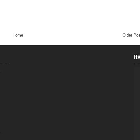
Home
Older Pos
FE
0
,