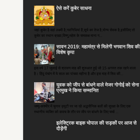
ऐसे करें कुबेर साधना
जहां कुबेर है­ वहां लक्ष्मी है,नवनिधियां हैं,सूर्य का तेज है,योग्य सेवक है,इसीलिए तो
कुबेर का स्थान ब्रह्मा,विष्णु,महेश के समकक्ष माना ग...
सावन 2019: महामंत्र से मिलेगी भगवान शिव की
विशेष कृपा
इस वर्ष 17 जुलाई से श्रावण माह की शुरुआत हुई जो 15 अगस्त तक रहने वाला
है। हिंदू पंचांग में ये साल का पांचवा महीना है और इस माह में शिव की...
युवक को जीप से बांधने वाले मेजर गोगोई को सेना
प्रमुख ने किया सम्‍मानित
जम्मू-कश्मीर में चुनाव ड्यूटी पर जा रहे अद्धसैनिक बलों की सुरक्षा के लिए एक
स्थानीय व्यक्ति को कवच के तौर पर जीप पर बांधने के लिए चर्चा ...
इलेक्ट्रिक बाइक भोपाल की सड़कों पर आज से
दौड़ेंगी