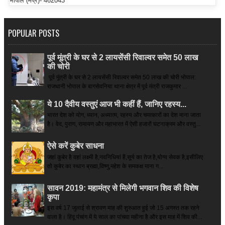
भोपाल (मप्र)- 462043
POPULAR POSTS
पूर्व मूंत्री के घर से 2 लायसेंसी रिवाल्वर समेत 50 लाख
की चोरी
पूर्व मूंत्री के घर से 2 लायसेंसी रिवाल्वर समेत 50 लाख की चोरी भोपाल:
राजधानी भोपाल के बागसेवनिया थाना क्षेत्र में पूर्व मंत्री राजकुमार ...
ये 10 दैवीय वस्तुएं आज भी कहीं हैं, जानिए रहस्य...
भारत देश को योग, ध्यान, अध्यात्म, रहस्य और चमत्कारों का देश माना जाता
है। वेद, पुराण, रामायण और महाभारत में ऐसी हजारों घटनाक्रम और वस्तु...
ऐसे करें कुबेर साधना
जहां कुबेर है­ वहां लक्ष्मी है,नवनिधियां हैं,सूर्य का तेज है,योग्य सेवक है,इसीलिए
तो कुबेर का स्थान ब्रह्मा,विष्णु,महेश के समकक्ष माना ग...
सावन 2019: महामंत्र से मिलेगी भगवान शिव की विशेष
कृपा
इस वर्ष 17 जुलाई से श्रावण माह की शुरुआत हुई जो 15 अगस्त तक रहने
वाला है। हिंदू पंचांग में ये साल का पांचवा महीना है और इस माह में शिव की...