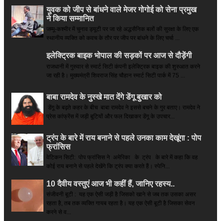
युवक को जीप से बांधने वाले मेजर गोगोई को सेना प्रमुख
ने किया सम्‍मानित
जम्मू-कश्मीर में चुनाव ड्यूटी पर जा रहे अद्धसैनिक बलों की सुरक्षा के लिए एक
स्थानीय व्यक्ति को कवच के तौर पर जीप पर बांधने के लिए चर्चा ...
इलेक्ट्रिक बाइक भोपाल की सड़कों पर आज से दौड़ेंगी
राजधानी में गुरुवार से स्मार्ट सिटी कंपनी इलेक्ट्रिक बाइक की शुरुआत करने
जा रही है। मुख्यमंत्री शिवराज सिंह चौहान स्मार्ट सिटी पार्क में 75 ...
बाबा रामदेव के नुस्खे मात देंगे डेंगू बुखार को
डेंगू के बढ़ते कहर के बीच बाबा रामदेव ने इससे बचने के गुर बताए। रामदेव ने
प्रेस कांफ्रेंस में जड़ी बूटियों और फल दिखाकर डेंगू के उपचार...
ट्रंप के बारे में राय बनाने से पहले उनका काम देखूंगा : पोप
फ्रांसिस
वेटिकन सिटी: पोप फ्रांसिस ने अमेरिका के ट्रंप के बारे में कहा कि वह
कोई राय बनाने से पहले देखेंगे कि ट्रंप क्या करते हैं। स्पेनि...
10 दैवीय वस्तुएं आज भी कहीं हैं, जानिए रहस्य..
संजीवनी बूटी : यह एक ऐसी जड़ी है जिसको खाने से जब तक उसका असर
रहता है, तब तक व्यक्ति गायब रहता है। यह एक ऐसी बूटी है जिसका सेवन
करने से व...