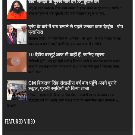
बाबा रामदेव के नुस्खे मात देंगे डेंगू बुखार को
डेंगू के बढ़ते कहर के बीच बाबा रामदेव ने इससे बचने के गुर बताए। रामदेव ने
प्रेस कांफ्रेंस में जड़ी बूटियों और फल दिखाकर डेंगू के उपचार...
ट्रंप के बारे में राय बनाने से पहले उनका काम देखूंगा : पोप
फ्रांसिस
वेटिकन सिटी: पोप फ्रांसिस ने अमेरिका के ट्रंप के बारे में कहा कि वह
कोई राय बनाने से पहले देखेंगे कि ट्रंप क्या करते हैं। स्पेनि...
10 दैवीय वस्तुएं आज भी कहीं हैं, जानिए रहस्य..
संजीवनी बूटी : यह एक ऐसी जड़ी है जिसको खाने से जब तक उसका असर
रहता है, तब तक व्यक्ति गायब रहता है। यह एक ऐसी बूटी है जिसका सेवन
करने से व...
CM शिवराज सिंह सैंतालीस वर्ष बाद पहुँचे अपने पुराने
स्कूल, पुरानी स्मृतियों को किया ताजा
भोपाल : मुख्यमंत्री शिवराज सिंह चौहान कहानी उत्सव के तहत आज
सैंतालीस वर्ष बाद अपने पुराने स्कूल शासकीय माध्यमिक शाला क्रमांक -1
शिवाजी...
FEATURED VIDEO