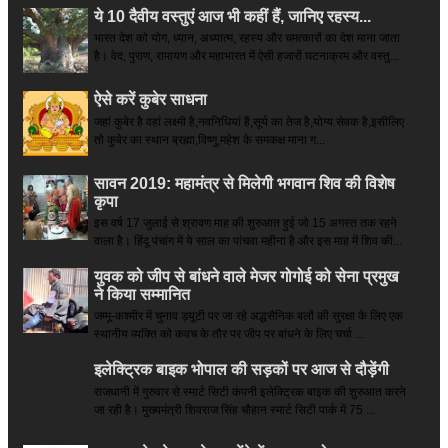
ये 10 दैवीय वस्तुएं आज भी कहीं हैं, जानिए रहस्य...
भारत देश को योग, ध्यान, अध्यात्म, रहस्य और चमत्कारों का देश माना जाता
है। वेद, पुराण, रामायण और महाभारत में ऐसी हजारों घटनाक्रम और वस्तु...
ऐसे करें कुबेर साधना
जहां कुबेर है­ वहां लक्ष्मी है,नवनिधियां हैं,सूर्य का तेज है,योग्य सेवक है,इसीलिए
तो कुबेर का स्थान ब्रह्मा,विष्णु,महेश के समकक्ष माना ग...
सावन 2019: महामंत्र से मिलेगी भगवान शिव की विशेष
कृपा
इस वर्ष 17 जुलाई से श्रावण माह की शुरुआत हुई जो 15 अगस्त तक रहने
वाला है। हिंदू पंचांग में ये साल का पांचवा महीना है और इस माह में शिव की...
युवक को जीप से बांधने वाले मेजर गोगोई को सेना प्रमुख
ने किया सम्‍मानित
जम्मू-कश्मीर में चुनाव ड्यूटी पर जा रहे अद्धसैनिक बलों की सुरक्षा के लिए एक
स्थानीय व्यक्ति को कवच के तौर पर जीप पर बांधने के लिए चर्चा ...
इलेक्ट्रिक बाइक भोपाल की सड़कों पर आज से दौड़ेंगी
राजधानी में गुरुवार से स्मार्ट सिटी कंपनी इलेक्ट्रिक बाइक की शुरुआत करने
जा रही है। मुख्यमंत्री शिवराज सिंह चौहान स्मार्ट सिटी पार्क में 75 ...