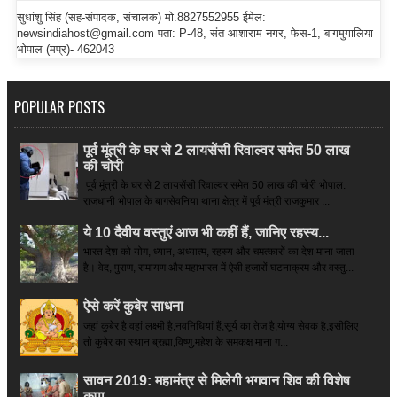
सुधांशु सिंह (सह-संपादक, संचालक) मो.8827552955 ईमेल:
newsindiahost@gmail.com पता: P-48, संत आशाराम नगर, फेस-1, बागमुगालिया
भोपाल (मप्र)- 462043
POPULAR POSTS
पूर्व मूंत्री के घर से 2 लायसेंसी रिवाल्वर समेत 50 लाख
की चोरी
पूर्व मूंत्री के घर से 2 लायसेंसी रिवाल्वर समेत 50 लाख की चोरी भोपाल:
राजधानी भोपाल के बागसेवनिया थाना क्षेत्र में पूर्व मंत्री राजकुमार ...
ये 10 दैवीय वस्तुएं आज भी कहीं हैं, जानिए रहस्य...
भारत देश को योग, ध्यान, अध्यात्म, रहस्य और चमत्कारों का देश माना जाता
है। वेद, पुराण, रामायण और महाभारत में ऐसी हजारों घटनाक्रम और वस्तु...
ऐसे करें कुबेर साधना
जहां कुबेर है­ वहां लक्ष्मी है,नवनिधियां हैं,सूर्य का तेज है,योग्य सेवक है,इसीलिए
तो कुबेर का स्थान ब्रह्मा,विष्णु,महेश के समकक्ष माना ग...
सावन 2019: महामंत्र से मिलेगी भगवान शिव की विशेष
कृपा