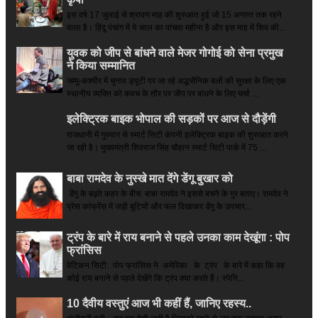
इस वर्ष 17 जुलाई से श्रावण माह की शुरुआत हुई जो 15 अगस्त तक रहने
वाला है। हिंदू पंचांग में ये साल का पांचवा महीना है और इस माह में शिव की...
युवक को जीप से बांधने वाले मेजर गोगोई को सेना प्रमुख
ने किया सम्‍मानित
जम्मू-कश्मीर में चुनाव ड्यूटी पर जा रहे अद्धसैनिक बलों की सुरक्षा के लिए एक
स्थानीय व्यक्ति को कवच के तौर पर जीप पर बांधने के लिए चर्चा ...
इलेक्ट्रिक बाइक भोपाल की सड़कों पर आज से दौड़ेंगी
राजधानी में गुरुवार से स्मार्ट सिटी कंपनी इलेक्ट्रिक बाइक की शुरुआत करने
जा रही है। मुख्यमंत्री शिवराज सिंह चौहान स्मार्ट सिटी पार्क में 75 ...
बाबा रामदेव के नुस्खे मात देंगे डेंगू बुखार को
डेंगू के बढ़ते कहर के बीच बाबा रामदेव ने इससे बचने के गुर बताए। रामदेव ने
प्रेस कांफ्रेंस में जड़ी बूटियों और फल दिखाकर डेंगू के उपचार...
ट्रंप के बारे में राय बनाने से पहले उनका काम देखूंगा : पोप
फ्रांसिस
वेटिकन सिटी: पोप फ्रांसिस ने अमेरिका के ट्रंप के बारे में कहा कि वह
कोई राय बनाने से पहले देखेंगे कि ट्रंप क्या करते हैं। स्पेनि...
10 दैवीय वस्तुएं आज भी कहीं हैं, जानिए रहस्य..