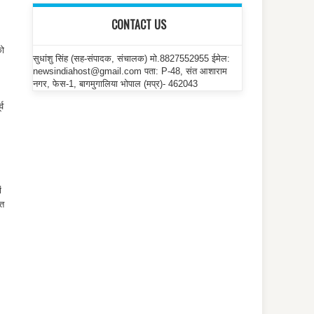
CONTACT US
को
सुधांशु सिंह (सह-संपादक, संचालक) मो.8827552955 ईमेल:
newsindiahost@gmail.com पता: P-48, संत आशाराम
नगर, फेस-1, बागमुगालिया भोपाल (मप्र)- 462043
्व
ं
्त