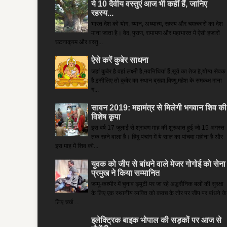
ये 10 दैवीय वस्तुएं आज भी कहीं हैं, जानिए
रहस्य...
भारत देश को योग, ध्यान, अध्यात्म, रहस्य और चमत्कारों का देश
माना जाता है। वेद, पुराण, रामायण और महाभारत में ऐसी हजारों
घटनाक्रम और वस्तु...
ऐसे करें कुबेर साधना
जहां कुबेर है­ वहां लक्ष्मी है,नवनिधियां हैं,सूर्य का तेज है,योग्य सेवक
है,इसीलिए तो कुबेर का स्थान ब्रह्मा,विष्णु,महेश के समकक्ष माना
ग...
सावन 2019: महामंत्र से मिलेगी भगवान शिव की
विशेष कृपा
इस वर्ष 17 जुलाई से श्रावण माह की शुरुआत हुई जो 15 अगस्त
तक रहने वाला है। हिंदू पंचांग में ये साल का पांचवा महीना है और
इस माह में शिव की...
युवक को जीप से बांधने वाले मेजर गोगोई को सेना
प्रमुख ने किया सम्‍मानित
जम्मू-कश्मीर में चुनाव ड्यूटी पर जा रहे अद्धसैनिक बलों की सुरक्षा
के लिए एक स्थानीय व्यक्ति को कवच के तौर पर जीप पर बांधने के
लिए चर्चा ...
इलेक्ट्रिक बाइक भोपाल की सड़कों पर आज से