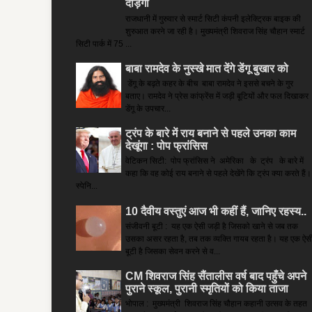
दौड़ेंगी
राजधानी में गुरुवार से स्मार्ट सिटी कंपनी इलेक्ट्रिक बाइक की
शुरुआत करने जा रही है। मुख्यमंत्री शिवराज सिंह चौहान स्मार्ट
सिटी पार्क में 75 ...
बाबा रामदेव के नुस्खे मात देंगे डेंगू बुखार को
डेंगू के बढ़ते कहर के बीच बाबा रामदेव ने इससे बचने के गुर
बताए। रामदेव ने प्रेस कांफ्रेंस में जड़ी बूटियों और फल दिखाकर
डेंगू के उपचार...
ट्रंप के बारे में राय बनाने से पहले उनका काम
देखूंगा : पोप फ्रांसिस
वेटिकन सिटी: पोप फ्रांसिस ने अमेरिका के ट्रंप के बारे में
कहा कि वह कोई राय बनाने से पहले देखेंगे कि ट्रंप क्या करते हैं।
स्पेनि...
10 दैवीय वस्तुएं आज भी कहीं हैं, जानिए रहस्य..
संजीवनी बूटी : यह एक ऐसी जड़ी है जिसको खाने से जब तक
उसका असर रहता है, तब तक व्यक्ति गायब रहता है। यह एक ऐस
बूटी है जिसका सेवन करने से व...
CM शिवराज सिंह सैंतालीस वर्ष बाद पहुँचे अपने
पुराने स्कूल, पुरानी स्मृतियों को किया ताजा
भोपाल : मुख्यमंत्री शिवराज सिंह चौहान कहानी उत्सव के तहत