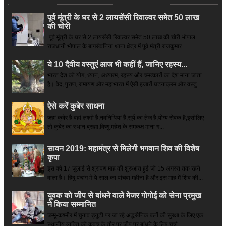
पूर्व मूंत्री के घर से 2 लायसेंसी रिवाल्वर समेत 50 लाख
की चोरी
पूर्व मूंत्री के घर से 2 लायसेंसी रिवाल्वर समेत 50 लाख की चोरी भोपाल:
राजधानी भोपाल के बागसेवनिया थाना क्षेत्र में पूर्व मंत्री राजकुमार ...
ये 10 दैवीय वस्तुएं आज भी कहीं हैं, जानिए रहस्य...
भारत देश को योग, ध्यान, अध्यात्म, रहस्य और चमत्कारों का देश माना जाता
है। वेद, पुराण, रामायण और महाभारत में ऐसी हजारों घटनाक्रम और वस्तु...
ऐसे करें कुबेर साधना
जहां कुबेर है­ वहां लक्ष्मी है,नवनिधियां हैं,सूर्य का तेज है,योग्य सेवक है,इसीलिए
तो कुबेर का स्थान ब्रह्मा,विष्णु,महेश के समकक्ष माना ग...
सावन 2019: महामंत्र से मिलेगी भगवान शिव की विशेष
कृपा
इस वर्ष 17 जुलाई से श्रावण माह की शुरुआत हुई जो 15 अगस्त तक रहने
वाला है। हिंदू पंचांग में ये साल का पांचवा महीना है और इस माह में शिव की...
युवक को जीप से बांधने वाले मेजर गोगोई को सेना प्रमुख
ने किया सम्‍मानित
जम्मू-कश्मीर में चुनाव ड्यूटी पर जा रहे अद्धसैनिक बलों की सुरक्षा के लिए एक
स्थानीय व्यक्ति को कवच के तौर पर जीप पर बांधने के लिए चर्चा ...