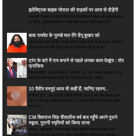
इलेक्ट्रिक बाइक भोपाल की सड़कों पर आज से दौड़ेंगी
राजधानी में गुरुवार से स्मार्ट सिटी कंपनी इलेक्ट्रिक बाइक की शुरुआत करने
जा रही है। मुख्यमंत्री शिवराज सिंह चौहान स्मार्ट सिटी पार्क में 75 ...
बाबा रामदेव के नुस्खे मात देंगे डेंगू बुखार को
डेंगू के बढ़ते कहर के बीच बाबा रामदेव ने इससे बचने के गुर बताए। रामदेव ने
प्रेस कांफ्रेंस में जड़ी बूटियों और फल दिखाकर डेंगू के उपचार...
ट्रंप के बारे में राय बनाने से पहले उनका काम देखूंगा : पोप
फ्रांसिस
वेटिकन सिटी: पोप फ्रांसिस ने अमेरिका के ट्रंप के बारे में कहा कि वह
कोई राय बनाने से पहले देखेंगे कि ट्रंप क्या करते हैं। स्पेनि...
10 दैवीय वस्तुएं आज भी कहीं हैं, जानिए रहस्य..
संजीवनी बूटी : यह एक ऐसी जड़ी है जिसको खाने से जब तक उसका असर
रहता है, तब तक व्यक्ति गायब रहता है। यह एक ऐसी बूटी है जिसका सेवन
करने से व...
CM शिवराज सिंह सैंतालीस वर्ष बाद पहुँचे अपने पुराने
स्कूल, पुरानी स्मृतियों को किया ताजा
भोपाल : मुख्यमंत्री शिवराज सिंह चौहान कहानी उत्सव के तहत आज
सैंतालीस वर्ष बाद अपने पुराने स्कूल शासकीय माध्यमिक शाला क्रमांक -1