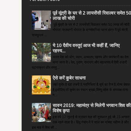
पूर्व मूंत्री के घर से 2 लायसेंसी रिवाल्वर समेत 5
लाख की चोरी
पूर्व मूंत्री के घर से 2 लायसेंसी रिवाल्वर समेत 50 लाख की चोरी
भोपाल: राजधानी भोपाल के बागसेवनिया थाना क्षेत्र में पूर्व मंत्री
राजकुमार ...
ये 10 दैवीय वस्तुएं आज भी कहीं हैं, जानिए
रहस्य...
भारत देश को योग, ध्यान, अध्यात्म, रहस्य और चमत्कारों का देश
माना जाता है। वेद, पुराण, रामायण और महाभारत में ऐसी हजारों
घटनाक्रम और वस्तु...
ऐसे करें कुबेर साधना
जहां कुबेर है­ वहां लक्ष्मी है,नवनिधियां हैं,सूर्य का तेज है,योग्य सेवक
है,इसीलिए तो कुबेर का स्थान ब्रह्मा,विष्णु,महेश के समकक्ष माना
ग...
सावन 2019: महामंत्र से मिलेगी भगवान शिव की
विशेष कृपा
इस वर्ष 17 जुलाई से श्रावण माह की शुरुआत हुई जो 15 अगस्त
तक रहने वाला है। हिंदू पंचांग में ये साल का पांचवा महीना है और
इस माह में शिव की...