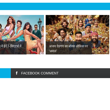
में OTT-थिएटर्स में
अजय देवगन का बॉक्स ऑफिस पर
'धमाल'
FACEBOOK COMMENT