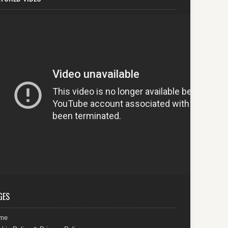
GES
me