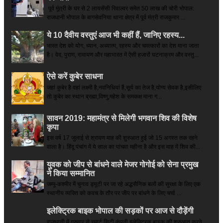
पूर्व मूंत्री के घर से 2 लायसेंसी रिवाल्वर समेत 50 लाख की चोरी भोपाल:
राजधानी भोपाल के बागसेवनिया थाना क्षेत्र में पूर्व मंत्री राजकुमार ...
ये 10 दैवीय वस्तुएं आज भी कहीं हैं, जानिए रहस्य...
भारत देश को योग, ध्यान, अध्यात्म, रहस्य और चमत्कारों का देश माना जाता
है। वेद, पुराण, रामायण और महाभारत में ऐसी हजारों घटनाक्रम और वस्तु...
ऐसे करें कुबेर साधना
जहां कुबेर है­ वहां लक्ष्मी है,नवनिधियां हैं,सूर्य का तेज है,योग्य सेवक है,इसीलिए
तो कुबेर का स्थान ब्रह्मा,विष्णु,महेश के समकक्ष माना ग...
सावन 2019: महामंत्र से मिलेगी भगवान शिव की विशेष
कृपा
इस वर्ष 17 जुलाई से श्रावण माह की शुरुआत हुई जो 15 अगस्त तक रहने
वाला है। हिंदू पंचांग में ये साल का पांचवा महीना है और इस माह में शिव की...
युवक को जीप से बांधने वाले मेजर गोगोई को सेना प्रमुख
ने किया सम्‍मानित
जम्मू-कश्मीर में चुनाव ड्यूटी पर जा रहे अद्धसैनिक बलों की सुरक्षा के लिए एक
स्थानीय व्यक्ति को कवच के तौर पर जीप पर बांधने के लिए चर्चा ...
इलेक्ट्रिक बाइक भोपाल की सड़कों पर आज से दौड़ेंगी
राजधानी में गुरुवार से स्मार्ट सिटी कंपनी इलेक्ट्रिक बाइक की शुरुआत करने