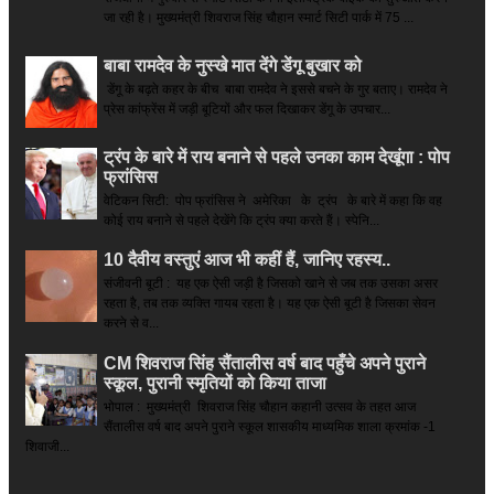
जा रही है। मुख्यमंत्री शिवराज सिंह चौहान स्मार्ट सिटी पार्क में 75 ...
बाबा रामदेव के नुस्खे मात देंगे डेंगू बुखार को
डेंगू के बढ़ते कहर के बीच बाबा रामदेव ने इससे बचने के गुर बताए। रामदेव ने
प्रेस कांफ्रेंस में जड़ी बूटियों और फल दिखाकर डेंगू के उपचार...
ट्रंप के बारे में राय बनाने से पहले उनका काम देखूंगा : पोप
फ्रांसिस
वेटिकन सिटी: पोप फ्रांसिस ने अमेरिका के ट्रंप के बारे में कहा कि वह
कोई राय बनाने से पहले देखेंगे कि ट्रंप क्या करते हैं। स्पेनि...
10 दैवीय वस्तुएं आज भी कहीं हैं, जानिए रहस्य..
संजीवनी बूटी : यह एक ऐसी जड़ी है जिसको खाने से जब तक उसका असर
रहता है, तब तक व्यक्ति गायब रहता है। यह एक ऐसी बूटी है जिसका सेवन
करने से व...
CM शिवराज सिंह सैंतालीस वर्ष बाद पहुँचे अपने पुराने
स्कूल, पुरानी स्मृतियों को किया ताजा
भोपाल : मुख्यमंत्री शिवराज सिंह चौहान कहानी उत्सव के तहत आज
सैंतालीस वर्ष बाद अपने पुराने स्कूल शासकीय माध्यमिक शाला क्रमांक -1
शिवाजी...