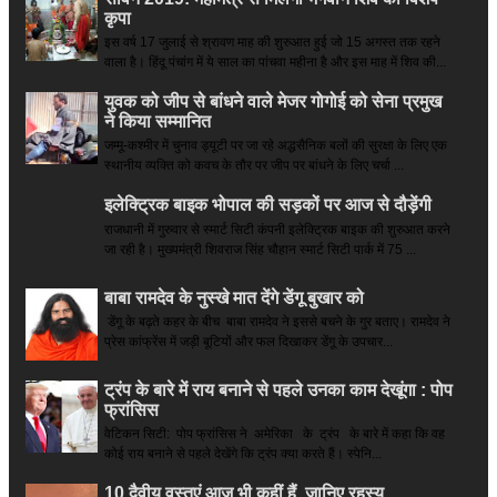
कृपा
इस वर्ष 17 जुलाई से श्रावण माह की शुरुआत हुई जो 15 अगस्त तक रहने
वाला है। हिंदू पंचांग में ये साल का पांचवा महीना है और इस माह में शिव की...
युवक को जीप से बांधने वाले मेजर गोगोई को सेना प्रमुख
ने किया सम्‍मानित
जम्मू-कश्मीर में चुनाव ड्यूटी पर जा रहे अद्धसैनिक बलों की सुरक्षा के लिए एक
स्थानीय व्यक्ति को कवच के तौर पर जीप पर बांधने के लिए चर्चा ...
इलेक्ट्रिक बाइक भोपाल की सड़कों पर आज से दौड़ेंगी
राजधानी में गुरुवार से स्मार्ट सिटी कंपनी इलेक्ट्रिक बाइक की शुरुआत करने
जा रही है। मुख्यमंत्री शिवराज सिंह चौहान स्मार्ट सिटी पार्क में 75 ...
बाबा रामदेव के नुस्खे मात देंगे डेंगू बुखार को
डेंगू के बढ़ते कहर के बीच बाबा रामदेव ने इससे बचने के गुर बताए। रामदेव ने
प्रेस कांफ्रेंस में जड़ी बूटियों और फल दिखाकर डेंगू के उपचार...
ट्रंप के बारे में राय बनाने से पहले उनका काम देखूंगा : पोप
फ्रांसिस
वेटिकन सिटी: पोप फ्रांसिस ने अमेरिका के ट्रंप के बारे में कहा कि वह
कोई राय बनाने से पहले देखेंगे कि ट्रंप क्या करते हैं। स्पेनि...
10 दैवीय वस्तुएं आज भी कहीं हैं, जानिए रहस्य..