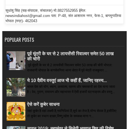
सुधांशु सिंह (सह-संपादक, संचालक) मो.8827552955 ईमेल:
newsindiahost@gmail.com पता: P-48, संत आशाराम नगर, फेस-1, बागमुगालिया
भोपाल (मप्र)- 462043
POPULAR POSTS
पूर्व मूंत्री के घर से 2 लायसेंसी रिवाल्वर समेत 50 लाख
की चोरी
पूर्व मूंत्री के घर से 2 लायसेंसी रिवाल्वर समेत 50 लाख की चोरी भोपाल:
राजधानी भोपाल के बागसेवनिया थाना क्षेत्र में पूर्व मंत्री राजकुमार ...
ये 10 दैवीय वस्तुएं आज भी कहीं हैं, जानिए रहस्य...
भारत देश को योग, ध्यान, अध्यात्म, रहस्य और चमत्कारों का देश माना जाता
है। वेद, पुराण, रामायण और महाभारत में ऐसी हजारों घटनाक्रम और वस्तु...
ऐसे करें कुबेर साधना
जहां कुबेर है­ वहां लक्ष्मी है,नवनिधियां हैं,सूर्य का तेज है,योग्य सेवक है,इसीलिए
तो कुबेर का स्थान ब्रह्मा,विष्णु,महेश के समकक्ष माना ग...
सावन 2019: महामंत्र से मिलेगी भगवान शिव की विशेष