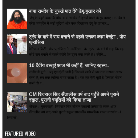
बाबा रामदेव के नुस्खे मात देंगे डेंगू बुखार को
डेंगू के बढ़ते कहर के बीच बाबा रामदेव ने इससे बचने के गुर बताए। रामदेव ने
प्रेस कांफ्रेंस में जड़ी बूटियों और फल दिखाकर डेंगू के उपचार...
ट्रंप के बारे में राय बनाने से पहले उनका काम देखूंगा : पोप
फ्रांसिस
वेटिकन सिटी: पोप फ्रांसिस ने अमेरिका के ट्रंप के बारे में कहा कि वह
कोई राय बनाने से पहले देखेंगे कि ट्रंप क्या करते हैं। स्पेनि...
10 दैवीय वस्तुएं आज भी कहीं हैं, जानिए रहस्य..
संजीवनी बूटी : यह एक ऐसी जड़ी है जिसको खाने से जब तक उसका असर
रहता है, तब तक व्यक्ति गायब रहता है। यह एक ऐसी बूटी है जिसका सेवन
करने से व...
CM शिवराज सिंह सैंतालीस वर्ष बाद पहुँचे अपने पुराने
स्कूल, पुरानी स्मृतियों को किया ताजा
भोपाल : मुख्यमंत्री शिवराज सिंह चौहान कहानी उत्सव के तहत आज
सैंतालीस वर्ष बाद अपने पुराने स्कूल शासकीय माध्यमिक शाला क्रमांक -1
शिवाजी...
FEATURED VIDEO