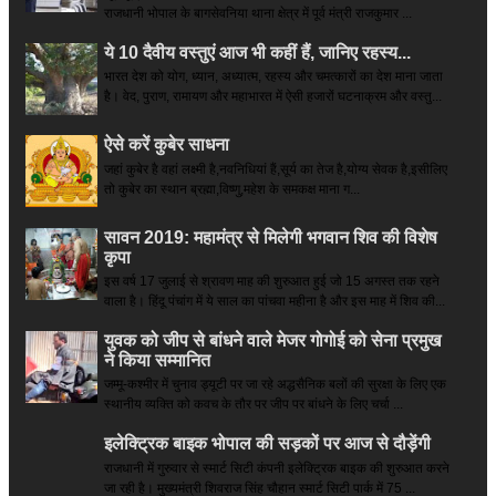
राजधानी भोपाल के बागसेवनिया थाना क्षेत्र में पूर्व मंत्री राजकुमार ...
ये 10 दैवीय वस्तुएं आज भी कहीं हैं, जानिए रहस्य...
भारत देश को योग, ध्यान, अध्यात्म, रहस्य और चमत्कारों का देश माना जाता
है। वेद, पुराण, रामायण और महाभारत में ऐसी हजारों घटनाक्रम और वस्तु...
ऐसे करें कुबेर साधना
जहां कुबेर है­ वहां लक्ष्मी है,नवनिधियां हैं,सूर्य का तेज है,योग्य सेवक है,इसीलिए
तो कुबेर का स्थान ब्रह्मा,विष्णु,महेश के समकक्ष माना ग...
सावन 2019: महामंत्र से मिलेगी भगवान शिव की विशेष
कृपा
इस वर्ष 17 जुलाई से श्रावण माह की शुरुआत हुई जो 15 अगस्त तक रहने
वाला है। हिंदू पंचांग में ये साल का पांचवा महीना है और इस माह में शिव की...
युवक को जीप से बांधने वाले मेजर गोगोई को सेना प्रमुख
ने किया सम्‍मानित
जम्मू-कश्मीर में चुनाव ड्यूटी पर जा रहे अद्धसैनिक बलों की सुरक्षा के लिए एक
स्थानीय व्यक्ति को कवच के तौर पर जीप पर बांधने के लिए चर्चा ...
इलेक्ट्रिक बाइक भोपाल की सड़कों पर आज से दौड़ेंगी
राजधानी में गुरुवार से स्मार्ट सिटी कंपनी इलेक्ट्रिक बाइक की शुरुआत करने
जा रही है। मुख्यमंत्री शिवराज सिंह चौहान स्मार्ट सिटी पार्क में 75 ...