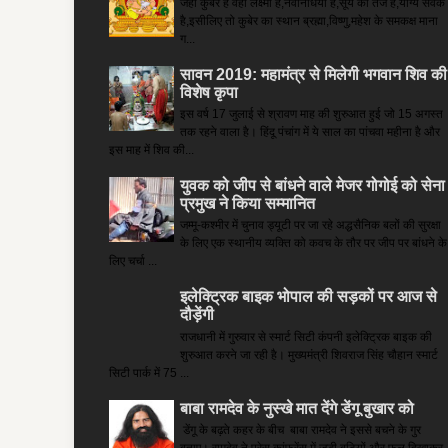
जहां कुबेर है­ वहां लक्ष्मी है,नवनिधियां हैं,सूर्य का तेज है,योग्य सेवक
है,इसीलिए तो कुबेर का स्थान ब्रह्मा,विष्णु,महेश के समकक्ष माना
ग...
सावन 2019: महामंत्र से मिलेगी भगवान शिव की
विशेष कृपा
इस वर्ष 17 जुलाई से श्रावण माह की शुरुआत हुई जो 15 अगस्त
तक रहने वाला है। हिंदू पंचांग में ये साल का पांचवा महीना है और
इस माह में शिव की...
युवक को जीप से बांधने वाले मेजर गोगोई को सेना
प्रमुख ने किया सम्‍मानित
जम्मू-कश्मीर में चुनाव ड्यूटी पर जा रहे अद्धसैनिक बलों की सुरक्षा
के लिए एक स्थानीय व्यक्ति को कवच के तौर पर जीप पर बांधने के
लिए चर्चा ...
इलेक्ट्रिक बाइक भोपाल की सड़कों पर आज से
दौड़ेंगी
राजधानी में गुरुवार से स्मार्ट सिटी कंपनी इलेक्ट्रिक बाइक की
शुरुआत करने जा रही है। मुख्यमंत्री शिवराज सिंह चौहान स्मार्ट
सिटी पार्क में 75 ...
बाबा रामदेव के नुस्खे मात देंगे डेंगू बुखार को
डेंगू के बढ़ते कहर के बीच बाबा रामदेव ने इससे बचने के गुर