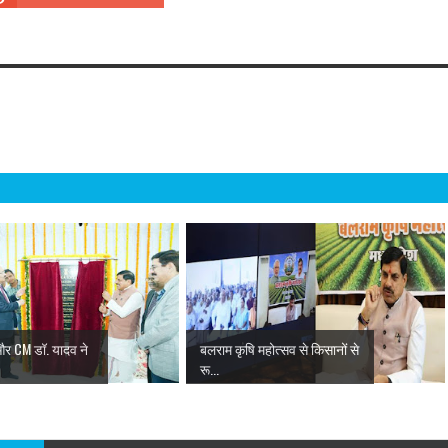
 और CM डॉ. यादव ने
बलराम कृषि महोत्सव से किसानों से
रू...