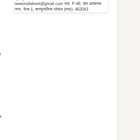
newsindiahost@gmail.com पता: P-48, संत आशाराम
नगर, फेस-1, बागमुगालिया भोपाल (मप्र)- 462043
त
ठक