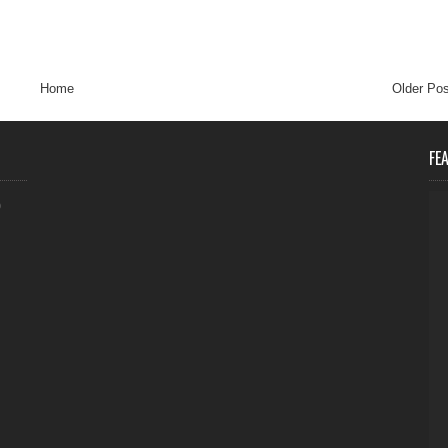
Home
Older Pos
FE
0