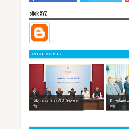
click XYZ
RELATED POSTS
सीएम यादव ने विदेशी डेलिगेट्स का
CJI सूर्यकांत
कि...
उज्...