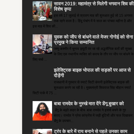
सावन 2019: महामंत्र से मिलेगी भगवान शिव की
विशेष कृपा
इस वर्ष 17 जुलाई से श्रावण माह की शुरुआत हुई जो 15 अगस्त
तक रहने वाला है। हिंदू पंचांग में ये साल का पांचवा महीना है और
इस माह में शिव की...
युवक को जीप से बांधने वाले मेजर गोगोई को सेना
प्रमुख ने किया सम्‍मानित
जम्मू-कश्मीर में चुनाव ड्यूटी पर जा रहे अद्धसैनिक बलों की सुरक्षा
के लिए एक स्थानीय व्यक्ति को कवच के तौर पर जीप पर बांधने के
लिए चर्चा ...
इलेक्ट्रिक बाइक भोपाल की सड़कों पर आज से
दौड़ेंगी
राजधानी में गुरुवार से स्मार्ट सिटी कंपनी इलेक्ट्रिक बाइक की
शुरुआत करने जा रही है। मुख्यमंत्री शिवराज सिंह चौहान स्मार्ट
सिटी पार्क में 75 ...
बाबा रामदेव के नुस्खे मात देंगे डेंगू बुखार को
डेंगू के बढ़ते कहर के बीच बाबा रामदेव ने इससे बचने के गुर
बताए। रामदेव ने प्रेस कांफ्रेंस में जड़ी बूटियों और फल दिखाकर
डेंगू के उपचार...
ट्रंप के बारे में राय बनाने से पहले उनका काम