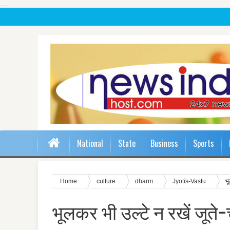
....
National
State
Business
Sports
Home
culture
dharm
Jyotis-Vastu
भू
भूलकर भी उल्टे न रखें जूते-च