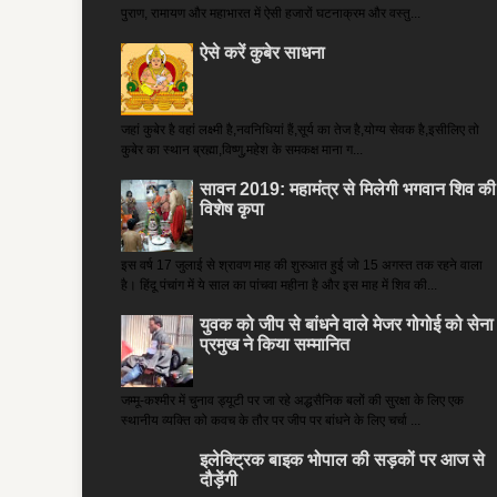
पुराण, रामायण और महाभारत में ऐसी हजारों घटनाक्रम और वस्तु...
ऐसे करें कुबेर साधना
जहां कुबेर है­ वहां लक्ष्मी है,नवनिधियां हैं,सूर्य का तेज है,योग्य सेवक है,इसीलिए तो
कुबेर का स्थान ब्रह्मा,विष्णु,महेश के समकक्ष माना ग...
सावन 2019: महामंत्र से मिलेगी भगवान शिव की
विशेष कृपा
इस वर्ष 17 जुलाई से श्रावण माह की शुरुआत हुई जो 15 अगस्त तक रहने वाला
है। हिंदू पंचांग में ये साल का पांचवा महीना है और इस माह में शिव की...
युवक को जीप से बांधने वाले मेजर गोगोई को सेना
प्रमुख ने किया सम्‍मानित
जम्मू-कश्मीर में चुनाव ड्यूटी पर जा रहे अद्धसैनिक बलों की सुरक्षा के लिए एक
स्थानीय व्यक्ति को कवच के तौर पर जीप पर बांधने के लिए चर्चा ...
इलेक्ट्रिक बाइक भोपाल की सड़कों पर आज से
दौड़ेंगी