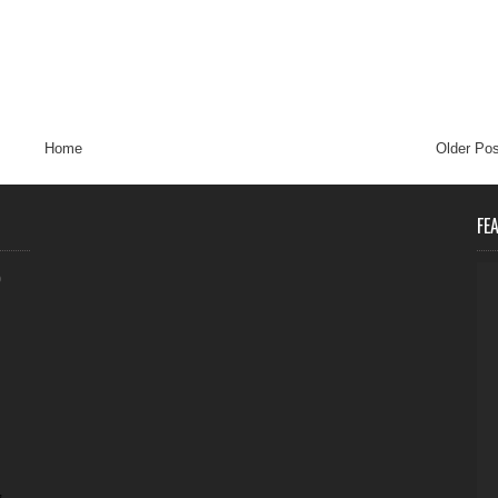
Home
Older Pos
FE
0
,