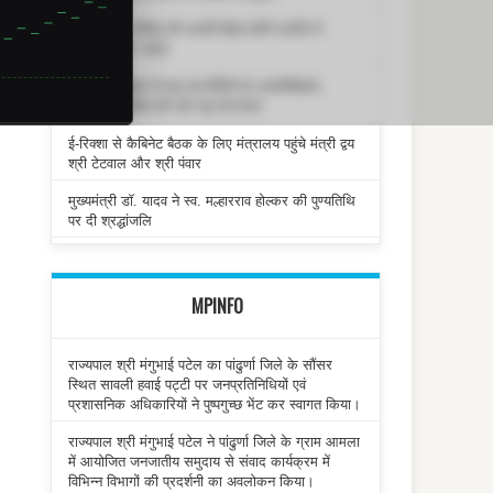
opal Samachar, Latest News -
मध्य क्षेत्रीय परिषद् की अगली बैठक होगी उज्जैन में :
मुख्यमंत्री डॉ. यादव
कौशल प्रशिक्षण से बढ़ रहा बेटियों का आत्मविश्वास,
आत्मनिर्भर जीवन की ओर बढ़ रहे कदम
ई-रिक्शा से कैबिनेट बैठक के लिए मंत्रालय पहुंचे मंत्री द्वय
श्री टेटवाल और श्री पंवार
मुख्यमंत्री डॉ. यादव ने स्व. मल्हारराव होल्कर की पुण्यतिथि
पर दी श्रद्धांजलि
10M
1H
6H
1D
1M
ALL
MPINFO
राज्यपाल श्री मंगुभाई पटेल का पांढुर्णा जिले के सौंसर
COMPUTATIONS
PRICE STABILITY
स्थित सावली हवाई पट्टी पर जनप्रतिनिधियों एवं
5.1M
41%
प्रशासनिक अधिकारियों ने पुष्पगुच्छ भेंट कर स्वागत किया।
राज्यपाल श्री मंगुभाई पटेल ने पांढुर्णा जिले के ग्राम आमला
में आयोजित जनजातीय समुदाय से संवाद कार्यक्रम में
विभिन्न विभागों की प्रदर्शनी का अवलोकन किया।