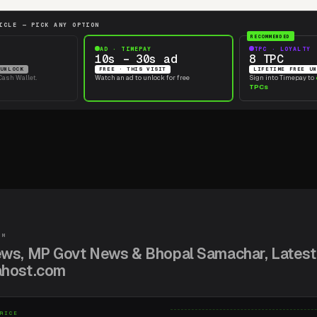
UNLOCK THIS ARTICLE — PICK ANY OPTION
CASH · CARD
AD · TIMEPAY
—
10s – 30s
LIFETIME FREE UNLOCK
FREE · THIS VIS
Pay with TimePay Cash Wallet.
Watch an ad to unloc
Movie Masti
Women World
Education
Tourism
Video Wor
ा छत्तीसगढ़ क्रिकेट प्रीमियर लीग का रोमांच
गढ़ क्रिकेट प्रीमियर लीग का रोमांच
TIMEPAY
NEWSINDIAHOST.COM