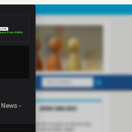
TPC · LOYALTY
 ad
8
TPC
IT
LIFETIME FREE UNLOCK
k for free
Sign into Timepay to
earn Free 2880
TPCs
ld
Contact Us
MPINFO HINDI NEWS
प्रदेश के विकास और जन-कल्याण को गति देने के लिए
30,055 करोड़ रूपये की कैबिनेट स्वीकृति