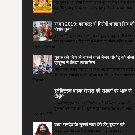
जहां कुबेर है­ वहां लक्ष्मी है,नवनिधियां हैं,सूर्य का तेज है,योग्य सेवक
है,इसीलिए तो कुबेर का स्थान ब्रह्मा,विष्णु,महेश के समकक्ष माना
ग...
सावन 2019: महामंत्र से मिलेगी भगवान शिव की
विशेष कृपा
इस वर्ष 17 जुलाई से श्रावण माह की शुरुआत हुई जो 15 अगस्त
तक रहने वाला है। हिंदू पंचांग में ये साल का पांचवा महीना है और
इस माह में शिव की...
युवक को जीप से बांधने वाले मेजर गोगोई को सेना
प्रमुख ने किया सम्‍मानित
जम्मू-कश्मीर में चुनाव ड्यूटी पर जा रहे अद्धसैनिक बलों की सुरक्षा
के लिए एक स्थानीय व्यक्ति को कवच के तौर पर जीप पर बांधने के
लिए चर्चा ...
इलेक्ट्रिक बाइक भोपाल की सड़कों पर आज से
दौड़ेंगी
राजधानी में गुरुवार से स्मार्ट सिटी कंपनी इलेक्ट्रिक बाइक की
शुरुआत करने जा रही है। मुख्यमंत्री शिवराज सिंह चौहान स्मार्ट
सिटी पार्क में 75 ...
बाबा रामदेव के नुस्खे मात देंगे डेंगू बुखार को
डेंगू के बढ़ते कहर के बीच बाबा रामदेव ने इससे बचने के गुर