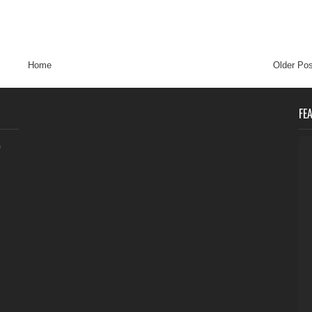
Home
Older Pos
FE
0