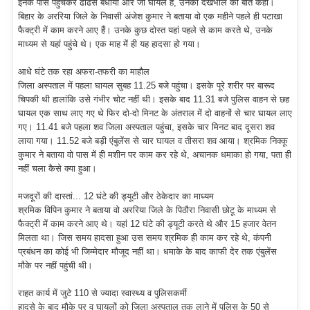
इनके पास पहुंचकर ढांढस बंधाया और जो घायल हैं, उनकी देखभाल की बात कही।
बिहार के अररिया जिले के निवासी अंजेश कुमार ने बताया वो एक महीने पहले ही पटाखा
फैक्ट्री में काम करने आए हैं। उनके कुछ दोस्त यहां पहले से काम करते थे, उनके
माध्यम से यहां पहुंचे थे। एक माह में ही यह हादसा हो गया।
आधे घंटे तक रहा अफरा-तफरी का माहौल
जिला अस्पताल में पहला घायल सुबह 11.25 बजे पहुंचा। इसके पूरे शरीर पर बारूद
चिपकी थी हालांकि उसे गंभीर चोट नहीं थी। इसके बाद 11.31 बजे पुलिस वाहन से छह
घायल एक साथ लाए गए थे फिर दो-दो मिनट के अंतराल में दो वाहनों से चार घायल लाए
गए। 11.41 बजे पहला शव जिला अस्पताल पहुंचा, इसके चार मिनट बाद दूसरा शव
लाया गया। 11.52 बजे बड़ी एंबुलेंस से चार घायल व तीसरा शव आया। श्रमिक निक्कू
कुमार ने बताया वो पास में ही मशीन पर काम कर रहे थे, अचानक धमाका हो गया, पता ही
नहीं चला कैसे क्या हुआ।
मजदूरों की दास्तां... 12 घंटे की ड्यूटी और ठेकेदार का माध्यम
श्रमिक विपिन कुमार ने बताया वो अररिया जिले के पिठौरा निवासी छोटू के माध्यम से
फैक्ट्री में काम करने आए थे। यहां 12 घंटे की ड्यूटी करते थे और 15 हजार वेतन
मिलता था। जिस समय हादसा हुआ उस समय श्रमिक ही काम कर रहे थे, कंपनी
प्रबंधन का कोई भी जिम्मेदार मौजूद नहीं था। धमाके के बाद काफी देर तक एंबुलेंस
मौके पर नहीं पहुंची थी।
राहत कार्य में जुटे 110 से ज्यादा स्वास्थ्य व पुलिसकर्मी
हादसे के बाद मौके पर व घायलों को जिला अस्पताल तक लाने में पुलिस के 50 से