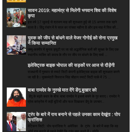
सावन 2019: महामंत्र से मिलेगी भगवान शिव की विशेष
कृपा
इस वर्ष 17 जुलाई से श्रावण माह की शुरुआत हुई जो 15 अगस्त तक रहने
वाला है। हिंदू पंचांग में ये साल का पांचवा महीना है और इस माह में शिव की...
युवक को जीप से बांधने वाले मेजर गोगोई को सेना प्रमुख
ने किया सम्‍मानित
जम्मू-कश्मीर में चुनाव ड्यूटी पर जा रहे अद्धसैनिक बलों की सुरक्षा के लिए एक
स्थानीय व्यक्ति को कवच के तौर पर जीप पर बांधने के लिए चर्चा ...
इलेक्ट्रिक बाइक भोपाल की सड़कों पर आज से दौड़ेंगी
राजधानी में गुरुवार से स्मार्ट सिटी कंपनी इलेक्ट्रिक बाइक की शुरुआत करने
जा रही है। मुख्यमंत्री शिवराज सिंह चौहान स्मार्ट सिटी पार्क में 75 ...
बाबा रामदेव के नुस्खे मात देंगे डेंगू बुखार को
डेंगू के बढ़ते कहर के बीच बाबा रामदेव ने इससे बचने के गुर बताए। रामदेव ने
प्रेस कांफ्रेंस में जड़ी बूटियों और फल दिखाकर डेंगू के उपचार...
ट्रंप के बारे में राय बनाने से पहले उनका काम देखूंगा : पोप
फ्रांसिस
वेटिकन सिटी: पोप फ्रांसिस ने अमेरिका के ट्रंप के बारे में कहा कि वह
कोई राय बनाने से पहले देखेंगे कि ट्रंप क्या करते हैं। स्पेनि...