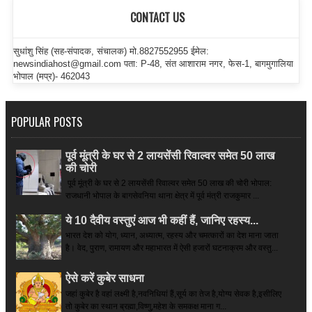
CONTACT US
सुधांशु सिंह (सह-संपादक, संचालक) मो.8827552955 ईमेल:
newsindiahost@gmail.com पता: P-48, संत आशाराम नगर, फेस-1, बागमुगालिया
भोपाल (मप्र)- 462043
POPULAR POSTS
पूर्व मूंत्री के घर से 2 लायसेंसी रिवाल्वर समेत 50 लाख
की चोरी
पूर्व मूंत्री के घर से 2 लायसेंसी रिवाल्वर समेत 50 लाख की चोरी भोपाल:
राजधानी भोपाल के बागसेवनिया थाना क्षेत्र में पूर्व मंत्री राजकुमार ...
ये 10 दैवीय वस्तुएं आज भी कहीं हैं, जानिए रहस्य...
भारत देश को योग, ध्यान, अध्यात्म, रहस्य और चमत्कारों का देश माना जाता
है। वेद, पुराण, रामायण और महाभारत में ऐसी हजारों घटनाक्रम और वस्तु...
ऐसे करें कुबेर साधना
जहां कुबेर है­ वहां लक्ष्मी है,नवनिधियां हैं,सूर्य का तेज है,योग्य सेवक है,इसीलिए
तो कुबेर का स्थान ब्रह्मा,विष्णु,महेश के समकक्ष माना ग...