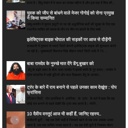
वाला है। हिंदू पंचांग में ये साल का पांचवा महीना है और इस माह में शिव की...
युवक को जीप से बांधने वाले मेजर गोगोई को सेना प्रमुख
ने किया सम्‍मानित
जम्मू-कश्मीर में चुनाव ड्यूटी पर जा रहे अद्धसैनिक बलों की सुरक्षा के लिए एक
स्थानीय व्यक्ति को कवच के तौर पर जीप पर बांधने के लिए चर्चा ...
इलेक्ट्रिक बाइक भोपाल की सड़कों पर आज से दौड़ेंगी
राजधानी में गुरुवार से स्मार्ट सिटी कंपनी इलेक्ट्रिक बाइक की शुरुआत करने
जा रही है। मुख्यमंत्री शिवराज सिंह चौहान स्मार्ट सिटी पार्क में 75 ...
बाबा रामदेव के नुस्खे मात देंगे डेंगू बुखार को
डेंगू के बढ़ते कहर के बीच बाबा रामदेव ने इससे बचने के गुर बताए। रामदेव ने
प्रेस कांफ्रेंस में जड़ी बूटियों और फल दिखाकर डेंगू के उपचार...
ट्रंप के बारे में राय बनाने से पहले उनका काम देखूंगा : पोप
फ्रांसिस
वेटिकन सिटी: पोप फ्रांसिस ने अमेरिका के ट्रंप के बारे में कहा कि वह
कोई राय बनाने से पहले देखेंगे कि ट्रंप क्या करते हैं। स्पेनि...
10 दैवीय वस्तुएं आज भी कहीं हैं, जानिए रहस्य..
संजीवनी बूटी : यह एक ऐसी जड़ी है जिसको खाने से जब तक उसका असर
रहता है, तब तक व्यक्ति गायब रहता है। यह एक ऐसी बूटी है जिसका सेवन