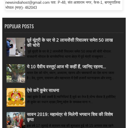
newsindiahost@gmail.com पता: P-48, संत आशाराम नगर, फेस-1, बागमुगालिया
भोपाल (मप्र)- 462043
POPULAR POSTS
पूर्व मूंत्री के घर से 2 लायसेंसी रिवाल्वर समेत 50 लाख
की चोरी
पूर्व मूंत्री के घर से 2 लायसेंसी रिवाल्वर समेत 50 लाख की चोरी भोपाल:
राजधानी भोपाल के बागसेवनिया थाना क्षेत्र में पूर्व मंत्री राजकुमार ...
ये 10 दैवीय वस्तुएं आज भी कहीं हैं, जानिए रहस्य...
भारत देश को योग, ध्यान, अध्यात्म, रहस्य और चमत्कारों का देश माना जाता
है। वेद, पुराण, रामायण और महाभारत में ऐसी हजारों घटनाक्रम और वस्तु...
ऐसे करें कुबेर साधना
जहां कुबेर है­ वहां लक्ष्मी है,नवनिधियां हैं,सूर्य का तेज है,योग्य सेवक है,इसीलिए
तो कुबेर का स्थान ब्रह्मा,विष्णु,महेश के समकक्ष माना ग...
सावन 2019: महामंत्र से मिलेगी भगवान शिव की विशेष
कृपा
इस वर्ष 17 जुलाई से श्रावण माह की शुरुआत हुई जो 15 अगस्त तक रहने