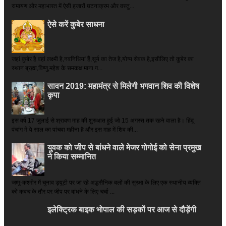
रामायण और महाभारत में ऐसी हजारों घटनाक्रम और वस्तु...
ऐसे करें कुबेर साधना
जहां कुबेर है­ वहां लक्ष्मी है,नवनिधियां हैं,सूर्य का तेज है,योग्य सेवक है,इसीलिए तो कुबेर का
स्थान ब्रह्मा,विष्णु,महेश के समकक्ष माना ग...
सावन 2019: महामंत्र से मिलेगी भगवान शिव की विशेष
कृपा
इस वर्ष 17 जुलाई से श्रावण माह की शुरुआत हुई जो 15 अगस्त तक रहने वाला है। हिंदू
पंचांग में ये साल का पांचवा महीना है और इस माह में शिव की...
युवक को जीप से बांधने वाले मेजर गोगोई को सेना प्रमुख
ने किया सम्‍मानित
जम्मू-कश्मीर में चुनाव ड्यूटी पर जा रहे अद्धसैनिक बलों की सुरक्षा के लिए एक स्थानीय व्यक्ति
को कवच के तौर पर जीप पर बांधने के लिए चर्चा ...
इलेक्ट्रिक बाइक भोपाल की सड़कों पर आज से दौड़ेंगी