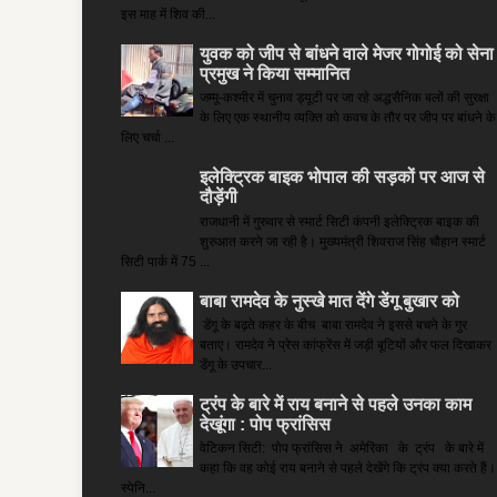
इस माह में शिव की...
युवक को जीप से बांधने वाले मेजर गोगोई को सेना
प्रमुख ने किया सम्‍मानित
जम्मू-कश्मीर में चुनाव ड्यूटी पर जा रहे अद्धसैनिक बलों की सुरक्षा
के लिए एक स्थानीय व्यक्ति को कवच के तौर पर जीप पर बांधने के
लिए चर्चा ...
इलेक्ट्रिक बाइक भोपाल की सड़कों पर आज से
दौड़ेंगी
राजधानी में गुरुवार से स्मार्ट सिटी कंपनी इलेक्ट्रिक बाइक की
शुरुआत करने जा रही है। मुख्यमंत्री शिवराज सिंह चौहान स्मार्ट
सिटी पार्क में 75 ...
बाबा रामदेव के नुस्खे मात देंगे डेंगू बुखार को
डेंगू के बढ़ते कहर के बीच बाबा रामदेव ने इससे बचने के गुर
बताए। रामदेव ने प्रेस कांफ्रेंस में जड़ी बूटियों और फल दिखाकर
डेंगू के उपचार...
ट्रंप के बारे में राय बनाने से पहले उनका काम
देखूंगा : पोप फ्रांसिस
वेटिकन सिटी: पोप फ्रांसिस ने अमेरिका के ट्रंप के बारे में
कहा कि वह कोई राय बनाने से पहले देखेंगे कि ट्रंप क्या करते हैं।
स्पेनि...