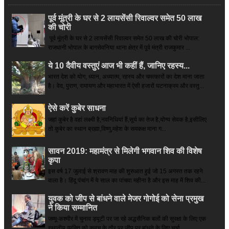
पूर्व मूंत्री के घर से 2 लायसेंसी रिवाल्वर समेत 50 लाख
की चोरी
पूर्व मूंत्री के घर से 2 लायसेंसी रिवाल्वर समेत 50 लाख की चोरी भोपाल:
राजधानी भोपाल के बागसेवनिया थाना क्षेत्र में पूर्व मंत्री राजकुमार ...
ये 10 दैवीय वस्तुएं आज भी कहीं हैं, जानिए रहस्य...
भारत देश को योग, ध्यान, अध्यात्म, रहस्य और चमत्कारों का देश माना जाता
है। वेद, पुराण, रामायण और महाभारत में ऐसी हजारों घटनाक्रम और वस्तु...
ऐसे करें कुबेर साधना
जहां कुबेर है­ वहां लक्ष्मी है,नवनिधियां हैं,सूर्य का तेज है,योग्य सेवक है,इसीलिए
तो कुबेर का स्थान ब्रह्मा,विष्णु,महेश के समकक्ष माना ग...
सावन 2019: महामंत्र से मिलेगी भगवान शिव की विशेष
कृपा
इस वर्ष 17 जुलाई से श्रावण माह की शुरुआत हुई जो 15 अगस्त तक रहने
वाला है। हिंदू पंचांग में ये साल का पांचवा महीना है और इस माह में शिव की...
युवक को जीप से बांधने वाले मेजर गोगोई को सेना प्रमुख
ने किया सम्‍मानित
जम्मू-कश्मीर में चुनाव ड्यूटी पर जा रहे अद्धसैनिक बलों की सुरक्षा के लिए एक
स्थानीय व्यक्ति को कवच के तौर पर जीप पर बांधने के लिए चर्चा ...