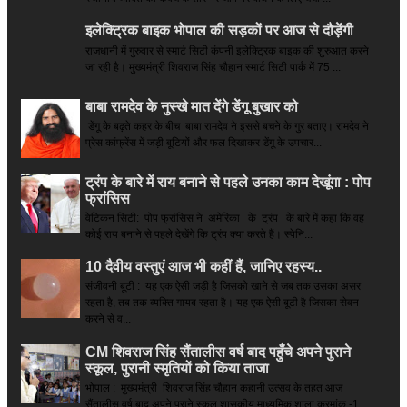
इलेक्ट्रिक बाइक भोपाल की सड़कों पर आज से दौड़ेंगी
राजधानी में गुरुवार से स्मार्ट सिटी कंपनी इलेक्ट्रिक बाइक की शुरुआत करने
जा रही है। मुख्यमंत्री शिवराज सिंह चौहान स्मार्ट सिटी पार्क में 75 ...
बाबा रामदेव के नुस्खे मात देंगे डेंगू बुखार को
डेंगू के बढ़ते कहर के बीच बाबा रामदेव ने इससे बचने के गुर बताए। रामदेव ने
प्रेस कांफ्रेंस में जड़ी बूटियों और फल दिखाकर डेंगू के उपचार...
ट्रंप के बारे में राय बनाने से पहले उनका काम देखूंगा : पोप
फ्रांसिस
वेटिकन सिटी: पोप फ्रांसिस ने अमेरिका के ट्रंप के बारे में कहा कि वह
कोई राय बनाने से पहले देखेंगे कि ट्रंप क्या करते हैं। स्पेनि...
10 दैवीय वस्तुएं आज भी कहीं हैं, जानिए रहस्य..
संजीवनी बूटी : यह एक ऐसी जड़ी है जिसको खाने से जब तक उसका असर
रहता है, तब तक व्यक्ति गायब रहता है। यह एक ऐसी बूटी है जिसका सेवन
करने से व...
CM शिवराज सिंह सैंतालीस वर्ष बाद पहुँचे अपने पुराने
स्कूल, पुरानी स्मृतियों को किया ताजा
भोपाल : मुख्यमंत्री शिवराज सिंह चौहान कहानी उत्सव के तहत आज
सैंतालीस वर्ष बाद अपने पुराने स्कूल शासकीय माध्यमिक शाला क्रमांक -1