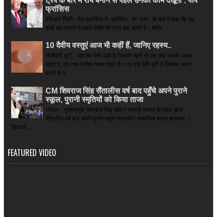
ट्रंप के बारे में राय बनाने से पहले उनका काम देखूंगा : पोप
फ्रांसिस
वेटिकन सिटी: पोप फ्रांसिस ने अमेरिका के ट्रंप के बारे में कहा कि वह
कोई राय बनाने से पहले देखेंगे कि ट्रंप क्या करते हैं। स्पेनि...
10 दैवीय वस्तुएं आज भी कहीं हैं, जानिए रहस्य..
संजीवनी बूटी : यह एक ऐसी जड़ी है जिसको खाने से जब तक उसका असर
रहता है, तब तक व्यक्ति गायब रहता है। यह एक ऐसी बूटी है जिसका सेवन
करने से व...
CM शिवराज सिंह सैंतालीस वर्ष बाद पहुँचे अपने पुराने
स्कूल, पुरानी स्मृतियों को किया ताजा
भोपाल : मुख्यमंत्री शिवराज सिंह चौहान कहानी उत्सव के तहत आज
सैंतालीस वर्ष बाद अपने पुराने स्कूल शासकीय माध्यमिक शाला क्रमांक -1
शिवाजी...
FEATURED VIDEO