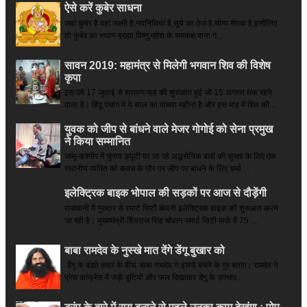
ऐसे करें कुबेर साधना
जहां कुबेर है­ वहां लक्ष्मी है,नवनिधियां हैं,सूर्य का तेज है,योग्य सेवक है,इसीलिए
तो कुबेर का स्थान ब्रह्मा,विष्णु,महेश के समकक्ष माना ग...
सावन 2019: महामंत्र से मिलेगी भगवान शिव की विशेष
कृपा
इस वर्ष 17 जुलाई से श्रावण माह की शुरुआत हुई जो 15 अगस्त तक रहने
वाला है। हिंदू पंचांग में ये साल का पांचवा महीना है और इस माह में शिव की...
युवक को जीप से बांधने वाले मेजर गोगोई को सेना प्रमुख
ने किया सम्‍मानित
जम्मू-कश्मीर में चुनाव ड्यूटी पर जा रहे अद्धसैनिक बलों की सुरक्षा के लिए एक
स्थानीय व्यक्ति को कवच के तौर पर जीप पर बांधने के लिए चर्चा ...
इलेक्ट्रिक बाइक भोपाल की सड़कों पर आज से दौड़ेंगी
राजधानी में गुरुवार से स्मार्ट सिटी कंपनी इलेक्ट्रिक बाइक की शुरुआत करने
जा रही है। मुख्यमंत्री शिवराज सिंह चौहान स्मार्ट सिटी पार्क में 75 ...
बाबा रामदेव के नुस्खे मात देंगे डेंगू बुखार को
डेंगू के बढ़ते कहर के बीच बाबा रामदेव ने इससे बचने के गुर बताए। रामदेव ने
प्रेस कांफ्रेंस में जड़ी बूटियों और फल दिखाकर डेंगू के उपचार...