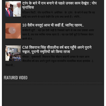
ट्रंप के बारे में राय बनाने से पहले उनका काम देखूंगा : पोप
फ्रांसिस
वेटिकन सिटी: पोप फ्रांसिस ने अमेरिका के ट्रंप के बारे में कहा कि वह
कोई राय बनाने से पहले देखेंगे कि ट्रंप क्या करते हैं। स्पेनि...
10 दैवीय वस्तुएं आज भी कहीं हैं, जानिए रहस्य..
संजीवनी बूटी : यह एक ऐसी जड़ी है जिसको खाने से जब तक उसका असर
रहता है, तब तक व्यक्ति गायब रहता है। यह एक ऐसी बूटी है जिसका सेवन
करने से व...
CM शिवराज सिंह सैंतालीस वर्ष बाद पहुँचे अपने पुराने
स्कूल, पुरानी स्मृतियों को किया ताजा
भोपाल : मुख्यमंत्री शिवराज सिंह चौहान कहानी उत्सव के तहत आज
सैंतालीस वर्ष बाद अपने पुराने स्कूल शासकीय माध्यमिक शाला क्रमांक -1
शिवाजी...
FEATURED VIDEO