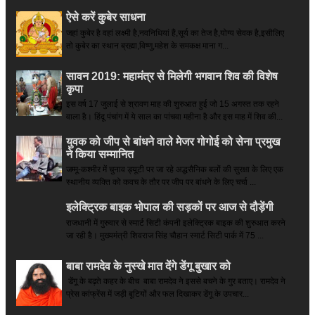
ऐसे करें कुबेर साधना
जहां कुबेर है­ वहां लक्ष्मी है,नवनिधियां हैं,सूर्य का तेज है,योग्य सेवक है,इसीलिए
तो कुबेर का स्थान ब्रह्मा,विष्णु,महेश के समकक्ष माना ग...
सावन 2019: महामंत्र से मिलेगी भगवान शिव की विशेष
कृपा
इस वर्ष 17 जुलाई से श्रावण माह की शुरुआत हुई जो 15 अगस्त तक रहने
वाला है। हिंदू पंचांग में ये साल का पांचवा महीना है और इस माह में शिव की...
युवक को जीप से बांधने वाले मेजर गोगोई को सेना प्रमुख
ने किया सम्‍मानित
जम्मू-कश्मीर में चुनाव ड्यूटी पर जा रहे अद्धसैनिक बलों की सुरक्षा के लिए एक
स्थानीय व्यक्ति को कवच के तौर पर जीप पर बांधने के लिए चर्चा ...
इलेक्ट्रिक बाइक भोपाल की सड़कों पर आज से दौड़ेंगी
राजधानी में गुरुवार से स्मार्ट सिटी कंपनी इलेक्ट्रिक बाइक की शुरुआत करने
जा रही है। मुख्यमंत्री शिवराज सिंह चौहान स्मार्ट सिटी पार्क में 75 ...
बाबा रामदेव के नुस्खे मात देंगे डेंगू बुखार को
डेंगू के बढ़ते कहर के बीच बाबा रामदेव ने इससे बचने के गुर बताए। रामदेव ने
प्रेस कांफ्रेंस में जड़ी बूटियों और फल दिखाकर डेंगू के उपचार...