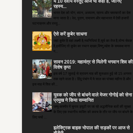
ये 10 दैवीय वस्तुएं आज भी कहीं हैं, जानिए
रहस्य...
भारत देश को योग, ध्यान, अध्यात्म, रहस्य और चमत्कारों का देश
माना जाता है। वेद, पुराण, रामायण और महाभारत में ऐसी हजारों
घटनाक्रम और वस्तु...
ऐसे करें कुबेर साधना
जहां कुबेर है­ वहां लक्ष्मी है,नवनिधियां हैं,सूर्य का तेज है,योग्य सेवक
है,इसीलिए तो कुबेर का स्थान ब्रह्मा,विष्णु,महेश के समकक्ष माना
ग...
सावन 2019: महामंत्र से मिलेगी भगवान शिव की
विशेष कृपा
इस वर्ष 17 जुलाई से श्रावण माह की शुरुआत हुई जो 15 अगस्त
तक रहने वाला है। हिंदू पंचांग में ये साल का पांचवा महीना है और
इस माह में शिव की...
युवक को जीप से बांधने वाले मेजर गोगोई को सेना
प्रमुख ने किया सम्‍मानित
जम्मू-कश्मीर में चुनाव ड्यूटी पर जा रहे अद्धसैनिक बलों की सुरक्षा
के लिए एक स्थानीय व्यक्ति को कवच के तौर पर जीप पर बांधने के
लिए चर्चा ...
इलेक्ट्रिक बाइक भोपाल की सड़कों पर आज से