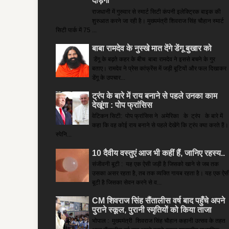
दौड़ेंगी
राजधानी में गुरुवार से स्मार्ट सिटी कंपनी इलेक्ट्रिक बाइक की
शुरुआत करने जा रही है। मुख्यमंत्री शिवराज सिंह चौहान स्मार्ट
सिटी पार्क में 75 ...
बाबा रामदेव के नुस्खे मात देंगे डेंगू बुखार को
डेंगू के बढ़ते कहर के बीच बाबा रामदेव ने इससे बचने के गुर
बताए। रामदेव ने प्रेस कांफ्रेंस में जड़ी बूटियों और फल दिखाकर
डेंगू के उपचार...
ट्रंप के बारे में राय बनाने से पहले उनका काम
देखूंगा : पोप फ्रांसिस
वेटिकन सिटी: पोप फ्रांसिस ने अमेरिका के ट्रंप के बारे में
कहा कि वह कोई राय बनाने से पहले देखेंगे कि ट्रंप क्या करते हैं।
स्पेनि...
10 दैवीय वस्तुएं आज भी कहीं हैं, जानिए रहस्य..
संजीवनी बूटी : यह एक ऐसी जड़ी है जिसको खाने से जब तक
उसका असर रहता है, तब तक व्यक्ति गायब रहता है। यह एक ऐस
बूटी है जिसका सेवन करने से व...
CM शिवराज सिंह सैंतालीस वर्ष बाद पहुँचे अपने
पुराने स्कूल, पुरानी स्मृतियों को किया ताजा
भोपाल : मुख्यमंत्री शिवराज सिंह चौहान कहानी उत्सव के तहत