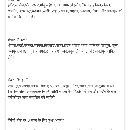
इंदौर,उज्जैन,ओंकारेश्वर,मांडू,महेश्वर,गांधीसागर,मंदसौर,नीमच,हनुवंतिया,खंडवा,
खरगोन, बुरहानपुर,बड़वानी,अलीराजपुर,रतलाम,झाबुआ,नलखेड़ा,भोपाल और जबलपुर को
शामिल किया गया है।
सेक्टर-2: इसमें
भोपाल,मढ़ई,पचमढ़ी,तामिया,छिंदवाड़ा,सांची,इंदौर,दतिया,दमोह,ग्वालियर,शिवपुरी, कूनो
(श्योपुर),ओरछा, गुना,राजगढ़,सागर,होशंगाबाद,बैतूल,टीकमगढ़ और जबलपुर शामिल
होंगे।
सेक्टर-3: इसमें
जबलपुर,बांधवगढ़,कान्हा,चित्रकूट,सरसी,परसुली,मैहर,सतना,पन्ना,खजुराहो,कटनी,
रीवा,सिंगरौली,अमरकंटक,सिवनी,सीधी,मंडला,पेंच,डिंडौरी,भोपाल और इंदौर के बीच
हेलीकॉप्टर सेवा संचालित की जायेगी।
पीपीपी मोड पर 3 साल के लिए हुआ अनुबंध