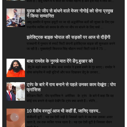
वाला है। हिंदू पंचांग में ये साल का पांचवा महीना है और इस माह में शिव की...
युवक को जीप से बांधने वाले मेजर गोगोई को सेना प्रमुख
ने किया सम्‍मानित
जम्मू-कश्मीर में चुनाव ड्यूटी पर जा रहे अद्धसैनिक बलों की सुरक्षा के लिए एक
स्थानीय व्यक्ति को कवच के तौर पर जीप पर बांधने के लिए चर्चा ...
इलेक्ट्रिक बाइक भोपाल की सड़कों पर आज से दौड़ेंगी
राजधानी में गुरुवार से स्मार्ट सिटी कंपनी इलेक्ट्रिक बाइक की शुरुआत करने
जा रही है। मुख्यमंत्री शिवराज सिंह चौहान स्मार्ट सिटी पार्क में 75 ...
बाबा रामदेव के नुस्खे मात देंगे डेंगू बुखार को
डेंगू के बढ़ते कहर के बीच बाबा रामदेव ने इससे बचने के गुर बताए। रामदेव ने
प्रेस कांफ्रेंस में जड़ी बूटियों और फल दिखाकर डेंगू के उपचार...
ट्रंप के बारे में राय बनाने से पहले उनका काम देखूंगा : पोप
फ्रांसिस
वेटिकन सिटी: पोप फ्रांसिस ने अमेरिका के ट्रंप के बारे में कहा कि वह
कोई राय बनाने से पहले देखेंगे कि ट्रंप क्या करते हैं। स्पेनि...
10 दैवीय वस्तुएं आज भी कहीं हैं, जानिए रहस्य..
संजीवनी बूटी : यह एक ऐसी जड़ी है जिसको खाने से जब तक उसका असर
रहता है, तब तक व्यक्ति गायब रहता है। यह एक ऐसी बूटी है जिसका सेवन