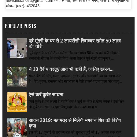
newsindiahost@gmail.com पता: P-48, संत आशाराम नगर, फेस-1, बागमुगालिया
भोपाल (मप्र)- 462043
POPULAR POSTS
पूर्व मूंत्री के घर से 2 लायसेंसी रिवाल्वर समेत 50 लाख
की चोरी
पूर्व मूंत्री के घर से 2 लायसेंसी रिवाल्वर समेत 50 लाख की चोरी भोपाल:
राजधानी भोपाल के बागसेवनिया थाना क्षेत्र में पूर्व मंत्री राजकुमार ...
ये 10 दैवीय वस्तुएं आज भी कहीं हैं, जानिए रहस्य...
भारत देश को योग, ध्यान, अध्यात्म, रहस्य और चमत्कारों का देश माना जाता
है। वेद, पुराण, रामायण और महाभारत में ऐसी हजारों घटनाक्रम और वस्तु...
ऐसे करें कुबेर साधना
जहां कुबेर है­ वहां लक्ष्मी है,नवनिधियां हैं,सूर्य का तेज है,योग्य सेवक है,इसीलिए
तो कुबेर का स्थान ब्रह्मा,विष्णु,महेश के समकक्ष माना ग...
सावन 2019: महामंत्र से मिलेगी भगवान शिव की विशेष
कृपा
इस वर्ष 17 जुलाई से श्रावण माह की शुरुआत हुई जो 15 अगस्त तक रहने