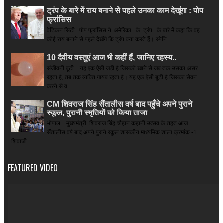
ट्रंप के बारे में राय बनाने से पहले उनका काम देखूंगा : पोप
फ्रांसिस
वेटिकन सिटी: पोप फ्रांसिस ने अमेरिका के ट्रंप के बारे में कहा कि वह
कोई राय बनाने से पहले देखेंगे कि ट्रंप क्या करते हैं। स्पेनि...
10 दैवीय वस्तुएं आज भी कहीं हैं, जानिए रहस्य..
संजीवनी बूटी : यह एक ऐसी जड़ी है जिसको खाने से जब तक उसका असर
रहता है, तब तक व्यक्ति गायब रहता है। यह एक ऐसी बूटी है जिसका सेवन
करने से व...
CM शिवराज सिंह सैंतालीस वर्ष बाद पहुँचे अपने पुराने
स्कूल, पुरानी स्मृतियों को किया ताजा
भोपाल : मुख्यमंत्री शिवराज सिंह चौहान कहानी उत्सव के तहत आज
सैंतालीस वर्ष बाद अपने पुराने स्कूल शासकीय माध्यमिक शाला क्रमांक -1
शिवाजी...
FEATURED VIDEO