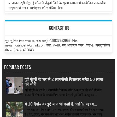
राज्यपाल श्री मंगुभाई पटेल ने पांढुर्णा जिले के ग्राम आमला में आयोजित जनजातीय
समुदाय से संवाद कार्यक्रम को संबोधित किया।
CONTACT US
सुधांशु सिंह (सह-संपादक, संचालक) मो.8827552955 ईमेल:
newsindiahost@gmail.com पता: P-48, संत आशाराम नगर, फेस-1, बागमुगालिया
भोपाल (मप्र)- 462043
POPULAR POSTS
पूर्व मूंत्री के घर से 2 लायसेंसी रिवाल्वर समेत 50 लाख
की चोरी
पूर्व मूंत्री के घर से 2 लायसेंसी रिवाल्वर समेत 50 लाख की चोरी भोपाल:
राजधानी भोपाल के बागसेवनिया थाना क्षेत्र में पूर्व मंत्री राजकुमार ...
ये 10 दैवीय वस्तुएं आज भी कहीं हैं, जानिए रहस्य...
भारत देश को योग, ध्यान, अध्यात्म, रहस्य और चमत्कारों का देश माना जाता
है। वेद, पुराण, रामायण और महाभारत में ऐसी हजारों घटनाक्रम और वस्तु...