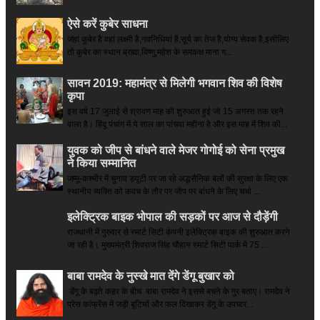
ऐसे करें कुबेर साधना
जहां कुबेर है­ वहां लक्ष्मी है,नवनिधियां हैं,सूर्य का तेज है,योग्य सेवक है,इसीलिए
तो कुबेर का स्थान ब्रह्मा,विष्णु,महेश के समकक्ष माना ग...
सावन 2019: महामंत्र से मिलेगी भगवान शिव की विशेष
कृपा
इस वर्ष 17 जुलाई से श्रावण माह की शुरुआत हुई जो 15 अगस्त तक रहने
वाला है। हिंदू पंचांग में ये साल का पांचवा महीना है और इस माह में शिव की...
युवक को जीप से बांधने वाले मेजर गोगोई को सेना प्रमुख
ने किया सम्‍मानित
जम्मू-कश्मीर में चुनाव ड्यूटी पर जा रहे अद्धसैनिक बलों की सुरक्षा के लिए एक
स्थानीय व्यक्ति को कवच के तौर पर जीप पर बांधने के लिए चर्चा ...
इलेक्ट्रिक बाइक भोपाल की सड़कों पर आज से दौड़ेंगी
राजधानी में गुरुवार से स्मार्ट सिटी कंपनी इलेक्ट्रिक बाइक की शुरुआत करने
जा रही है। मुख्यमंत्री शिवराज सिंह चौहान स्मार्ट सिटी पार्क में 75 ...
बाबा रामदेव के नुस्खे मात देंगे डेंगू बुखार को
डेंगू के बढ़ते कहर के बीच बाबा रामदेव ने इससे बचने के गुर बताए। रामदेव ने
प्रेस कांफ्रेंस में जड़ी बूटियों और फल दिखाकर डेंगू के उपचार...