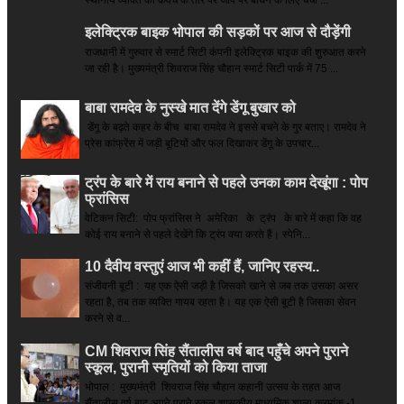
स्थानीय व्यक्ति को कवच के तौर पर जीप पर बांधने के लिए चर्चा ...
इलेक्ट्रिक बाइक भोपाल की सड़कों पर आज से दौड़ेंगी
राजधानी में गुरुवार से स्मार्ट सिटी कंपनी इलेक्ट्रिक बाइक की शुरुआत करने
जा रही है। मुख्यमंत्री शिवराज सिंह चौहान स्मार्ट सिटी पार्क में 75 ...
बाबा रामदेव के नुस्खे मात देंगे डेंगू बुखार को
डेंगू के बढ़ते कहर के बीच बाबा रामदेव ने इससे बचने के गुर बताए। रामदेव ने
प्रेस कांफ्रेंस में जड़ी बूटियों और फल दिखाकर डेंगू के उपचार...
ट्रंप के बारे में राय बनाने से पहले उनका काम देखूंगा : पोप
फ्रांसिस
वेटिकन सिटी: पोप फ्रांसिस ने अमेरिका के ट्रंप के बारे में कहा कि वह
कोई राय बनाने से पहले देखेंगे कि ट्रंप क्या करते हैं। स्पेनि...
10 दैवीय वस्तुएं आज भी कहीं हैं, जानिए रहस्य..
संजीवनी बूटी : यह एक ऐसी जड़ी है जिसको खाने से जब तक उसका असर
रहता है, तब तक व्यक्ति गायब रहता है। यह एक ऐसी बूटी है जिसका सेवन
करने से व...
CM शिवराज सिंह सैंतालीस वर्ष बाद पहुँचे अपने पुराने
स्कूल, पुरानी स्मृतियों को किया ताजा
भोपाल : मुख्यमंत्री शिवराज सिंह चौहान कहानी उत्सव के तहत आज
सैंतालीस वर्ष बाद अपने पुराने स्कूल शासकीय माध्यमिक शाला क्रमांक -1