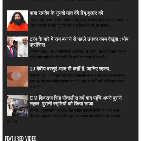
बाबा रामदेव के नुस्खे मात देंगे डेंगू बुखार को
डेंगू के बढ़ते कहर के बीच बाबा रामदेव ने इससे बचने के गुर बताए। रामदेव ने
प्रेस कांफ्रेंस में जड़ी बूटियों और फल दिखाकर डेंगू के उपचार...
ट्रंप के बारे में राय बनाने से पहले उनका काम देखूंगा : पोप
फ्रांसिस
वेटिकन सिटी: पोप फ्रांसिस ने अमेरिका के ट्रंप के बारे में कहा कि वह
कोई राय बनाने से पहले देखेंगे कि ट्रंप क्या करते हैं। स्पेनि...
10 दैवीय वस्तुएं आज भी कहीं हैं, जानिए रहस्य..
संजीवनी बूटी : यह एक ऐसी जड़ी है जिसको खाने से जब तक उसका असर
रहता है, तब तक व्यक्ति गायब रहता है। यह एक ऐसी बूटी है जिसका सेवन
करने से व...
CM शिवराज सिंह सैंतालीस वर्ष बाद पहुँचे अपने पुराने
स्कूल, पुरानी स्मृतियों को किया ताजा
भोपाल : मुख्यमंत्री शिवराज सिंह चौहान कहानी उत्सव के तहत आज
सैंतालीस वर्ष बाद अपने पुराने स्कूल शासकीय माध्यमिक शाला क्रमांक -1
शिवाजी...
FEATURED VIDEO