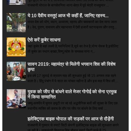
राजधानी भोपाल के बागसेवनिया थाना क्षेत्र में पूर्व मंत्री राजकुमार ...
ये 10 दैवीय वस्तुएं आज भी कहीं हैं, जानिए रहस्य...
भारत देश को योग, ध्यान, अध्यात्म, रहस्य और चमत्कारों का देश माना जाता
है। वेद, पुराण, रामायण और महाभारत में ऐसी हजारों घटनाक्रम और वस्तु...
ऐसे करें कुबेर साधना
जहां कुबेर है­ वहां लक्ष्मी है,नवनिधियां हैं,सूर्य का तेज है,योग्य सेवक है,इसीलिए
तो कुबेर का स्थान ब्रह्मा,विष्णु,महेश के समकक्ष माना ग...
सावन 2019: महामंत्र से मिलेगी भगवान शिव की विशेष
कृपा
इस वर्ष 17 जुलाई से श्रावण माह की शुरुआत हुई जो 15 अगस्त तक रहने
वाला है। हिंदू पंचांग में ये साल का पांचवा महीना है और इस माह में शिव की...
युवक को जीप से बांधने वाले मेजर गोगोई को सेना प्रमुख
ने किया सम्‍मानित
जम्मू-कश्मीर में चुनाव ड्यूटी पर जा रहे अद्धसैनिक बलों की सुरक्षा के लिए एक
स्थानीय व्यक्ति को कवच के तौर पर जीप पर बांधने के लिए चर्चा ...
इलेक्ट्रिक बाइक भोपाल की सड़कों पर आज से दौड़ेंगी
राजधानी में गुरुवार से स्मार्ट सिटी कंपनी इलेक्ट्रिक बाइक की शुरुआत करने
जा रही है। मुख्यमंत्री शिवराज सिंह चौहान स्मार्ट सिटी पार्क में 75 ...