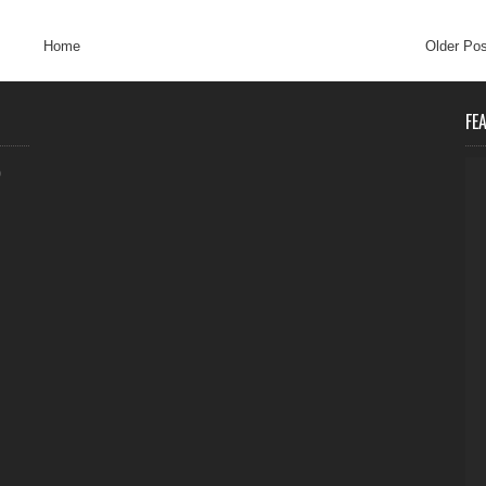
Home
Older Pos
FE
0