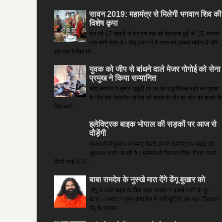
सावन 2019: महामंत्र से मिलेगी भगवान शिव की
विशेष कृपा
इस वर्ष 17 जुलाई से श्रावण माह की शुरुआत हुई जो 15 अगस्त
तक रहने वाला है। हिंदू पंचांग में ये साल का पांचवा महीना है और
इस माह में शिव की...
युवक को जीप से बांधने वाले मेजर गोगोई को सेना
प्रमुख ने किया सम्‍मानित
जम्मू-कश्मीर में चुनाव ड्यूटी पर जा रहे अद्धसैनिक बलों की सुरक्षा
के लिए एक स्थानीय व्यक्ति को कवच के तौर पर जीप पर बांधने के
लिए चर्चा ...
इलेक्ट्रिक बाइक भोपाल की सड़कों पर आज से
दौड़ेंगी
राजधानी में गुरुवार से स्मार्ट सिटी कंपनी इलेक्ट्रिक बाइक की
शुरुआत करने जा रही है। मुख्यमंत्री शिवराज सिंह चौहान स्मार्ट
सिटी पार्क में 75 ...
बाबा रामदेव के नुस्खे मात देंगे डेंगू बुखार को
डेंगू के बढ़ते कहर के बीच बाबा रामदेव ने इससे बचने के गुर
बताए। रामदेव ने प्रेस कांफ्रेंस में जड़ी बूटियों और फल दिखाकर
डेंगू के उपचार...