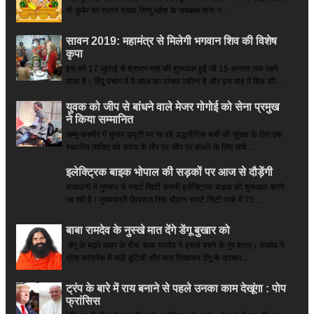
तो कुबेर का स्थान ब्रह्मा,विष्णु,महेश के समकक्ष माना ग...
सावन 2019: महामंत्र से मिलेगी भगवान शिव की विशेष
कृपा
इस वर्ष 17 जुलाई से श्रावण माह की शुरुआत हुई जो 15 अगस्त तक रहने
वाला है। हिंदू पंचांग में ये साल का पांचवा महीना है और इस माह में शिव की...
युवक को जीप से बांधने वाले मेजर गोगोई को सेना प्रमुख
ने किया सम्‍मानित
जम्मू-कश्मीर में चुनाव ड्यूटी पर जा रहे अद्धसैनिक बलों की सुरक्षा के लिए एक
स्थानीय व्यक्ति को कवच के तौर पर जीप पर बांधने के लिए चर्चा ...
इलेक्ट्रिक बाइक भोपाल की सड़कों पर आज से दौड़ेंगी
राजधानी में गुरुवार से स्मार्ट सिटी कंपनी इलेक्ट्रिक बाइक की शुरुआत करने
जा रही है। मुख्यमंत्री शिवराज सिंह चौहान स्मार्ट सिटी पार्क में 75 ...
बाबा रामदेव के नुस्खे मात देंगे डेंगू बुखार को
डेंगू के बढ़ते कहर के बीच बाबा रामदेव ने इससे बचने के गुर बताए। रामदेव ने
प्रेस कांफ्रेंस में जड़ी बूटियों और फल दिखाकर डेंगू के उपचार...
ट्रंप के बारे में राय बनाने से पहले उनका काम देखूंगा : पोप
फ्रांसिस