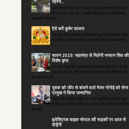
रहस्य...
भारत देश को योग, ध्यान, अध्यात्म, रहस्य और चमत्कारों का देश
माना जाता है। वेद, पुराण, रामायण और महाभारत में ऐसी हजारों
घटनाक्रम और वस्तु...
ऐसे करें कुबेर साधना
जहां कुबेर है­ वहां लक्ष्मी है,नवनिधियां हैं,सूर्य का तेज है,योग्य सेवक
है,इसीलिए तो कुबेर का स्थान ब्रह्मा,विष्णु,महेश के समकक्ष माना
ग...
सावन 2019: महामंत्र से मिलेगी भगवान शिव की
विशेष कृपा
इस वर्ष 17 जुलाई से श्रावण माह की शुरुआत हुई जो 15 अगस्त
तक रहने वाला है। हिंदू पंचांग में ये साल का पांचवा महीना है और
इस माह में शिव की...
युवक को जीप से बांधने वाले मेजर गोगोई को सेना
प्रमुख ने किया सम्‍मानित
जम्मू-कश्मीर में चुनाव ड्यूटी पर जा रहे अद्धसैनिक बलों की सुरक्षा
के लिए एक स्थानीय व्यक्ति को कवच के तौर पर जीप पर बांधने के
लिए चर्चा ...
इलेक्ट्रिक बाइक भोपाल की सड़कों पर आज से
दौड़ेंगी