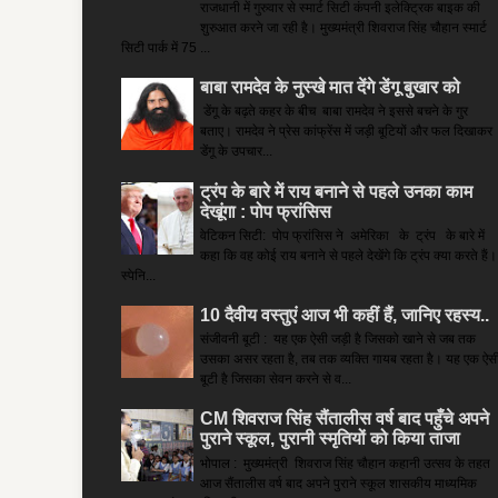
राजधानी में गुरुवार से स्मार्ट सिटी कंपनी इलेक्ट्रिक बाइक की
शुरुआत करने जा रही है। मुख्यमंत्री शिवराज सिंह चौहान स्मार्ट
सिटी पार्क में 75 ...
बाबा रामदेव के नुस्खे मात देंगे डेंगू बुखार को
डेंगू के बढ़ते कहर के बीच बाबा रामदेव ने इससे बचने के गुर
बताए। रामदेव ने प्रेस कांफ्रेंस में जड़ी बूटियों और फल दिखाकर
डेंगू के उपचार...
ट्रंप के बारे में राय बनाने से पहले उनका काम
देखूंगा : पोप फ्रांसिस
वेटिकन सिटी: पोप फ्रांसिस ने अमेरिका के ट्रंप के बारे में
कहा कि वह कोई राय बनाने से पहले देखेंगे कि ट्रंप क्या करते हैं।
स्पेनि...
10 दैवीय वस्तुएं आज भी कहीं हैं, जानिए रहस्य..
संजीवनी बूटी : यह एक ऐसी जड़ी है जिसको खाने से जब तक
उसका असर रहता है, तब तक व्यक्ति गायब रहता है। यह एक ऐस
बूटी है जिसका सेवन करने से व...
CM शिवराज सिंह सैंतालीस वर्ष बाद पहुँचे अपने
पुराने स्कूल, पुरानी स्मृतियों को किया ताजा
भोपाल : मुख्यमंत्री शिवराज सिंह चौहान कहानी उत्सव के तहत
आज सैंतालीस वर्ष बाद अपने पुराने स्कूल शासकीय माध्यमिक