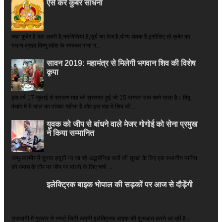
ऐसे करें कुबेर साधना
जहां कुबेर है­ वहां लक्ष्मी है,नवनिधियां हैं,सूर्य का तेज है,योग्य सेवक है,इसीलिए तो कुबेर का
स्थान ब्रह्मा,विष्णु,महेश के समकक्ष माना ग...
सावन 2019: महामंत्र से मिलेगी भगवान शिव की विशेष
कृपा
इस वर्ष 17 जुलाई से श्रावण माह की शुरुआत हुई जो 15 अगस्त तक रहने वाला है। हिंदू
पंचांग में ये साल का पांचवा महीना है और इस माह में शिव की...
युवक को जीप से बांधने वाले मेजर गोगोई को सेना प्रमुख
ने किया सम्‍मानित
जम्मू-कश्मीर में चुनाव ड्यूटी पर जा रहे अद्धसैनिक बलों की सुरक्षा के लिए एक स्थानीय व्यक्ति
को कवच के तौर पर जीप पर बांधने के लिए चर्चा ...
इलेक्ट्रिक बाइक भोपाल की सड़कों पर आज से दौड़ेंगी
राजधानी में गुरुवार से स्मार्ट सिटी कंपनी इलेक्ट्रिक बाइक की शुरुआत करने जा रही है।