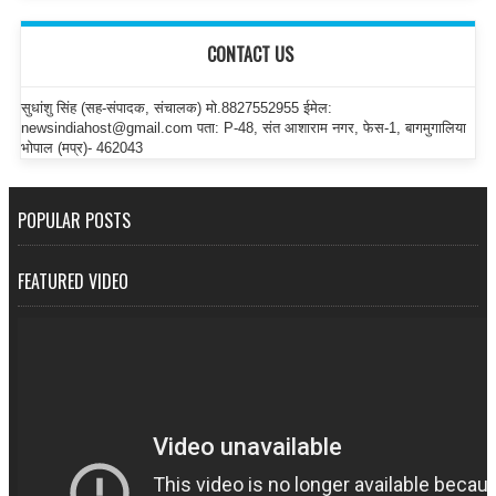
CONTACT US
सुधांशु सिंह (सह-संपादक, संचालक) मो.8827552955 ईमेल:
newsindiahost@gmail.com पता: P-48, संत आशाराम नगर, फेस-1, बागमुगालिया
भोपाल (मप्र)- 462043
POPULAR POSTS
FEATURED VIDEO