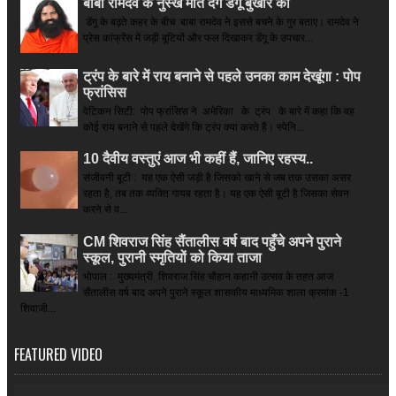
बाबा रामदेव के नुस्खे मात देंगे डेंगू बुखार को
डेंगू के बढ़ते कहर के बीच बाबा रामदेव ने इससे बचने के गुर बताए। रामदेव ने
प्रेस कांफ्रेंस में जड़ी बूटियों और फल दिखाकर डेंगू के उपचार...
ट्रंप के बारे में राय बनाने से पहले उनका काम देखूंगा : पोप
फ्रांसिस
वेटिकन सिटी: पोप फ्रांसिस ने अमेरिका के ट्रंप के बारे में कहा कि वह
कोई राय बनाने से पहले देखेंगे कि ट्रंप क्या करते हैं। स्पेनि...
10 दैवीय वस्तुएं आज भी कहीं हैं, जानिए रहस्य..
संजीवनी बूटी : यह एक ऐसी जड़ी है जिसको खाने से जब तक उसका असर
रहता है, तब तक व्यक्ति गायब रहता है। यह एक ऐसी बूटी है जिसका सेवन
करने से व...
CM शिवराज सिंह सैंतालीस वर्ष बाद पहुँचे अपने पुराने
स्कूल, पुरानी स्मृतियों को किया ताजा
भोपाल : मुख्यमंत्री शिवराज सिंह चौहान कहानी उत्सव के तहत आज
सैंतालीस वर्ष बाद अपने पुराने स्कूल शासकीय माध्यमिक शाला क्रमांक -1
शिवाजी...
FEATURED VIDEO