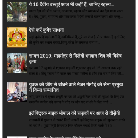
ये 10 दैवीय वस्तुएं आज भी कहीं हैं, जानिए रहस्य...
भारत देश को योग, ध्यान, अध्यात्म, रहस्य और चमत्कारों का देश माना जाता
है। वेद, पुराण, रामायण और महाभारत में ऐसी हजारों घटनाक्रम और वस्तु...
ऐसे करें कुबेर साधना
जहां कुबेर है­ वहां लक्ष्मी है,नवनिधियां हैं,सूर्य का तेज है,योग्य सेवक है,इसीलिए
तो कुबेर का स्थान ब्रह्मा,विष्णु,महेश के समकक्ष माना ग...
सावन 2019: महामंत्र से मिलेगी भगवान शिव की विशेष
कृपा
इस वर्ष 17 जुलाई से श्रावण माह की शुरुआत हुई जो 15 अगस्त तक रहने
वाला है। हिंदू पंचांग में ये साल का पांचवा महीना है और इस माह में शिव की...
युवक को जीप से बांधने वाले मेजर गोगोई को सेना प्रमुख
ने किया सम्‍मानित
जम्मू-कश्मीर में चुनाव ड्यूटी पर जा रहे अद्धसैनिक बलों की सुरक्षा के लिए एक
स्थानीय व्यक्ति को कवच के तौर पर जीप पर बांधने के लिए चर्चा ...
इलेक्ट्रिक बाइक भोपाल की सड़कों पर आज से दौड़ेंगी
राजधानी में गुरुवार से स्मार्ट सिटी कंपनी इलेक्ट्रिक बाइक की शुरुआत करने
जा रही है। मुख्यमंत्री शिवराज सिंह चौहान स्मार्ट सिटी पार्क में 75 ...