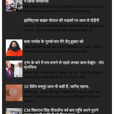
ने किया सम्‍मानित
जम्मू-कश्मीर में चुनाव ड्यूटी पर जा रहे अद्धसैनिक बलों की सुरक्षा के लिए एक
स्थानीय व्यक्ति को कवच के तौर पर जीप पर बांधने के लिए चर्चा ...
इलेक्ट्रिक बाइक भोपाल की सड़कों पर आज से दौड़ेंगी
राजधानी में गुरुवार से स्मार्ट सिटी कंपनी इलेक्ट्रिक बाइक की शुरुआत करने
जा रही है। मुख्यमंत्री शिवराज सिंह चौहान स्मार्ट सिटी पार्क में 75 ...
बाबा रामदेव के नुस्खे मात देंगे डेंगू बुखार को
डेंगू के बढ़ते कहर के बीच बाबा रामदेव ने इससे बचने के गुर बताए। रामदेव ने
प्रेस कांफ्रेंस में जड़ी बूटियों और फल दिखाकर डेंगू के उपचार...
ट्रंप के बारे में राय बनाने से पहले उनका काम देखूंगा : पोप
फ्रांसिस
वेटिकन सिटी: पोप फ्रांसिस ने अमेरिका के ट्रंप के बारे में कहा कि वह
कोई राय बनाने से पहले देखेंगे कि ट्रंप क्या करते हैं। स्पेनि...
10 दैवीय वस्तुएं आज भी कहीं हैं, जानिए रहस्य..
संजीवनी बूटी : यह एक ऐसी जड़ी है जिसको खाने से जब तक उसका असर
रहता है, तब तक व्यक्ति गायब रहता है। यह एक ऐसी बूटी है जिसका सेवन
करने से व...
CM शिवराज सिंह सैंतालीस वर्ष बाद पहुँचे अपने पुराने