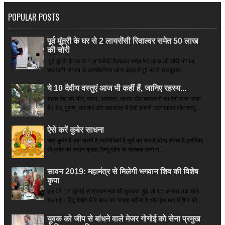
POPULAR POSTS
पूर्व मूंत्री के घर से 2 लायसेंसी रिवाल्वर समेत 50 लाख
की चोरी
पूर्व मूंत्री के घर से 2 लायसेंसी रिवाल्वर समेत 50 लाख की चोरी भोपाल:
राजधानी भोपाल के बागसेवनिया थाना क्षेत्र में पूर्व मंत्री राजकुमार ...
ये 10 दैवीय वस्तुएं आज भी कहीं हैं, जानिए रहस्य...
भारत देश को योग, ध्यान, अध्यात्म, रहस्य और चमत्कारों का देश माना जाता
है। वेद, पुराण, रामायण और महाभारत में ऐसी हजारों घटनाक्रम और वस्तु...
ऐसे करें कुबेर साधना
जहां कुबेर है­ वहां लक्ष्मी है,नवनिधियां हैं,सूर्य का तेज है,योग्य सेवक है,इसीलिए
तो कुबेर का स्थान ब्रह्मा,विष्णु,महेश के समकक्ष माना ग...
सावन 2019: महामंत्र से मिलेगी भगवान शिव की विशेष
कृपा
इस वर्ष 17 जुलाई से श्रावण माह की शुरुआत हुई जो 15 अगस्त तक रहने
वाला है। हिंदू पंचांग में ये साल का पांचवा महीना है और इस माह में शिव की...
युवक को जीप से बांधने वाले मेजर गोगोई को सेना प्रमुख