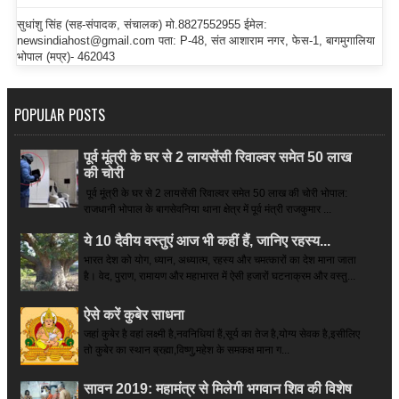
सुधांशु सिंह (सह-संपादक, संचालक) मो.8827552955 ईमेल:
newsindiahost@gmail.com पता: P-48, संत आशाराम नगर, फेस-1, बागमुगालिया
भोपाल (मप्र)- 462043
POPULAR POSTS
पूर्व मूंत्री के घर से 2 लायसेंसी रिवाल्वर समेत 50 लाख
की चोरी
पूर्व मूंत्री के घर से 2 लायसेंसी रिवाल्वर समेत 50 लाख की चोरी भोपाल:
राजधानी भोपाल के बागसेवनिया थाना क्षेत्र में पूर्व मंत्री राजकुमार ...
ये 10 दैवीय वस्तुएं आज भी कहीं हैं, जानिए रहस्य...
भारत देश को योग, ध्यान, अध्यात्म, रहस्य और चमत्कारों का देश माना जाता
है। वेद, पुराण, रामायण और महाभारत में ऐसी हजारों घटनाक्रम और वस्तु...
ऐसे करें कुबेर साधना
जहां कुबेर है­ वहां लक्ष्मी है,नवनिधियां हैं,सूर्य का तेज है,योग्य सेवक है,इसीलिए
तो कुबेर का स्थान ब्रह्मा,विष्णु,महेश के समकक्ष माना ग...
सावन 2019: महामंत्र से मिलेगी भगवान शिव की विशेष