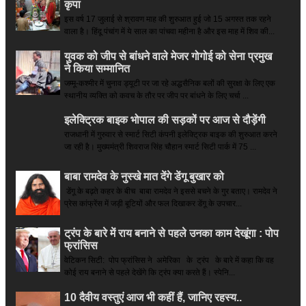
कृपा
इस वर्ष 17 जुलाई से श्रावण माह की शुरुआत हुई जो 15 अगस्त तक रहने
वाला है। हिंदू पंचांग में ये साल का पांचवा महीना है और इस माह में शिव की...
युवक को जीप से बांधने वाले मेजर गोगोई को सेना प्रमुख
ने किया सम्‍मानित
जम्मू-कश्मीर में चुनाव ड्यूटी पर जा रहे अद्धसैनिक बलों की सुरक्षा के लिए एक
स्थानीय व्यक्ति को कवच के तौर पर जीप पर बांधने के लिए चर्चा ...
इलेक्ट्रिक बाइक भोपाल की सड़कों पर आज से दौड़ेंगी
राजधानी में गुरुवार से स्मार्ट सिटी कंपनी इलेक्ट्रिक बाइक की शुरुआत करने
जा रही है। मुख्यमंत्री शिवराज सिंह चौहान स्मार्ट सिटी पार्क में 75 ...
बाबा रामदेव के नुस्खे मात देंगे डेंगू बुखार को
डेंगू के बढ़ते कहर के बीच बाबा रामदेव ने इससे बचने के गुर बताए। रामदेव ने
प्रेस कांफ्रेंस में जड़ी बूटियों और फल दिखाकर डेंगू के उपचार...
ट्रंप के बारे में राय बनाने से पहले उनका काम देखूंगा : पोप
फ्रांसिस
वेटिकन सिटी: पोप फ्रांसिस ने अमेरिका के ट्रंप के बारे में कहा कि वह
कोई राय बनाने से पहले देखेंगे कि ट्रंप क्या करते हैं। स्पेनि...
10 दैवीय वस्तुएं आज भी कहीं हैं, जानिए रहस्य..