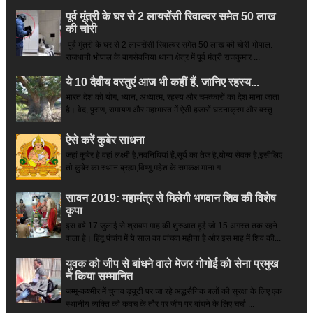
पूर्व मूंत्री के घर से 2 लायसेंसी रिवाल्वर समेत 50 लाख
की चोरी
पूर्व मूंत्री के घर से 2 लायसेंसी रिवाल्वर समेत 50 लाख की चोरी भोपाल:
राजधानी भोपाल के बागसेवनिया थाना क्षेत्र में पूर्व मंत्री राजकुमार ...
ये 10 दैवीय वस्तुएं आज भी कहीं हैं, जानिए रहस्य...
भारत देश को योग, ध्यान, अध्यात्म, रहस्य और चमत्कारों का देश माना जाता
है। वेद, पुराण, रामायण और महाभारत में ऐसी हजारों घटनाक्रम और वस्तु...
ऐसे करें कुबेर साधना
जहां कुबेर है­ वहां लक्ष्मी है,नवनिधियां हैं,सूर्य का तेज है,योग्य सेवक है,इसीलिए
तो कुबेर का स्थान ब्रह्मा,विष्णु,महेश के समकक्ष माना ग...
सावन 2019: महामंत्र से मिलेगी भगवान शिव की विशेष
कृपा
इस वर्ष 17 जुलाई से श्रावण माह की शुरुआत हुई जो 15 अगस्त तक रहने
वाला है। हिंदू पंचांग में ये साल का पांचवा महीना है और इस माह में शिव की...
युवक को जीप से बांधने वाले मेजर गोगोई को सेना प्रमुख
ने किया सम्‍मानित
जम्मू-कश्मीर में चुनाव ड्यूटी पर जा रहे अद्धसैनिक बलों की सुरक्षा के लिए एक
स्थानीय व्यक्ति को कवच के तौर पर जीप पर बांधने के लिए चर्चा ...