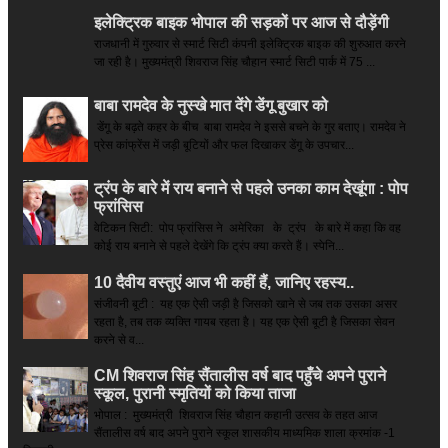
इलेक्ट्रिक बाइक भोपाल की सड़कों पर आज से दौड़ेंगी
राजधानी में गुरुवार से स्मार्ट सिटी कंपनी इलेक्ट्रिक बाइक की शुरुआत करने
जा रही है। मुख्यमंत्री शिवराज सिंह चौहान स्मार्ट सिटी पार्क में 75 ...
बाबा रामदेव के नुस्खे मात देंगे डेंगू बुखार को
डेंगू के बढ़ते कहर के बीच बाबा रामदेव ने इससे बचने के गुर बताए। रामदेव ने
प्रेस कांफ्रेंस में जड़ी बूटियों और फल दिखाकर डेंगू के उपचार...
ट्रंप के बारे में राय बनाने से पहले उनका काम देखूंगा : पोप
फ्रांसिस
वेटिकन सिटी: पोप फ्रांसिस ने अमेरिका के ट्रंप के बारे में कहा कि वह
कोई राय बनाने से पहले देखेंगे कि ट्रंप क्या करते हैं। स्पेनि...
10 दैवीय वस्तुएं आज भी कहीं हैं, जानिए रहस्य..
संजीवनी बूटी : यह एक ऐसी जड़ी है जिसको खाने से जब तक उसका असर
रहता है, तब तक व्यक्ति गायब रहता है। यह एक ऐसी बूटी है जिसका सेवन
करने से व...
CM शिवराज सिंह सैंतालीस वर्ष बाद पहुँचे अपने पुराने
स्कूल, पुरानी स्मृतियों को किया ताजा
भोपाल : मुख्यमंत्री शिवराज सिंह चौहान कहानी उत्सव के तहत आज
सैंतालीस वर्ष बाद अपने पुराने स्कूल शासकीय माध्यमिक शाला क्रमांक -1