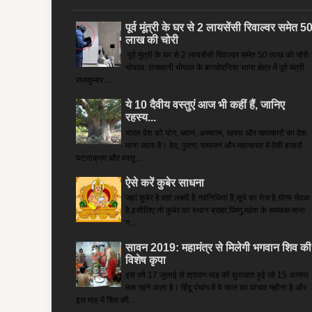
पूर्व मूंत्री के घर से 2 लायसेंसी रिवाल्वर समेत 5
लाख की चोरी
पूर्व मूंत्री के घर से 2 लायसेंसी रिवाल्वर समेत 50 लाख की चोरी
भोपाल: राजधानी भोपाल के बागसेवनिया थाना क्षेत्र में पूर्व मंत्री
राजकुमार ...
ये 10 दैवीय वस्तुएं आज भी कहीं हैं, जानिए
रहस्य...
भारत देश को योग, ध्यान, अध्यात्म, रहस्य और चमत्कारों का देश
माना जाता है। वेद, पुराण, रामायण और महाभारत में ऐसी हजारों
घटनाक्रम और वस्तु...
ऐसे करें कुबेर साधना
जहां कुबेर है­ वहां लक्ष्मी है,नवनिधियां हैं,सूर्य का तेज है,योग्य सेवक
है,इसीलिए तो कुबेर का स्थान ब्रह्मा,विष्णु,महेश के समकक्ष माना
ग...
सावन 2019: महामंत्र से मिलेगी भगवान शिव की
विशेष कृपा
इस वर्ष 17 जुलाई से श्रावण माह की शुरुआत हुई जो 15 अगस्त
तक रहने वाला है। हिंदू पंचांग में ये साल का पांचवा महीना है और
इस माह में शिव की...