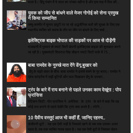
वाला है। हिंदू पंचांग में ये साल का पांचवा महीना है और इस माह में शिव की...
युवक को जीप से बांधने वाले मेजर गोगोई को सेना प्रमुख
ने किया सम्‍मानित
जम्मू-कश्मीर में चुनाव ड्यूटी पर जा रहे अद्धसैनिक बलों की सुरक्षा के लिए एक
स्थानीय व्यक्ति को कवच के तौर पर जीप पर बांधने के लिए चर्चा ...
इलेक्ट्रिक बाइक भोपाल की सड़कों पर आज से दौड़ेंगी
राजधानी में गुरुवार से स्मार्ट सिटी कंपनी इलेक्ट्रिक बाइक की शुरुआत करने
जा रही है। मुख्यमंत्री शिवराज सिंह चौहान स्मार्ट सिटी पार्क में 75 ...
बाबा रामदेव के नुस्खे मात देंगे डेंगू बुखार को
डेंगू के बढ़ते कहर के बीच बाबा रामदेव ने इससे बचने के गुर बताए। रामदेव ने
प्रेस कांफ्रेंस में जड़ी बूटियों और फल दिखाकर डेंगू के उपचार...
ट्रंप के बारे में राय बनाने से पहले उनका काम देखूंगा : पोप
फ्रांसिस
वेटिकन सिटी: पोप फ्रांसिस ने अमेरिका के ट्रंप के बारे में कहा कि वह
कोई राय बनाने से पहले देखेंगे कि ट्रंप क्या करते हैं। स्पेनि...
10 दैवीय वस्तुएं आज भी कहीं हैं, जानिए रहस्य..
संजीवनी बूटी : यह एक ऐसी जड़ी है जिसको खाने से जब तक उसका असर
रहता है, तब तक व्यक्ति गायब रहता है। यह एक ऐसी बूटी है जिसका सेवन