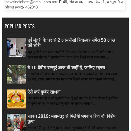
newsindiahost@gmail.com पता: P-48, संत आशाराम नगर, फेस-1, बागमुगालिया
भोपाल (मप्र)- 462043
POPULAR POSTS
पूर्व मूंत्री के घर से 2 लायसेंसी रिवाल्वर समेत 50 लाख
की चोरी
पूर्व मूंत्री के घर से 2 लायसेंसी रिवाल्वर समेत 50 लाख की चोरी भोपाल:
राजधानी भोपाल के बागसेवनिया थाना क्षेत्र में पूर्व मंत्री राजकुमार ...
ये 10 दैवीय वस्तुएं आज भी कहीं हैं, जानिए रहस्य...
भारत देश को योग, ध्यान, अध्यात्म, रहस्य और चमत्कारों का देश माना जाता
है। वेद, पुराण, रामायण और महाभारत में ऐसी हजारों घटनाक्रम और वस्तु...
ऐसे करें कुबेर साधना
जहां कुबेर है­ वहां लक्ष्मी है,नवनिधियां हैं,सूर्य का तेज है,योग्य सेवक है,इसीलिए
तो कुबेर का स्थान ब्रह्मा,विष्णु,महेश के समकक्ष माना ग...
सावन 2019: महामंत्र से मिलेगी भगवान शिव की विशेष
कृपा
इस वर्ष 17 जुलाई से श्रावण माह की शुरुआत हुई जो 15 अगस्त तक रहने