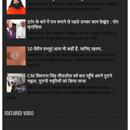
डेंगू के बढ़ते कहर के बीच बाबा रामदेव ने इससे बचने के गुर बताए। रामदेव ने
प्रेस कांफ्रेंस में जड़ी बूटियों और फल दिखाकर डेंगू के उपचार...
ट्रंप के बारे में राय बनाने से पहले उनका काम देखूंगा : पोप
फ्रांसिस
वेटिकन सिटी: पोप फ्रांसिस ने अमेरिका के ट्रंप के बारे में कहा कि वह
कोई राय बनाने से पहले देखेंगे कि ट्रंप क्या करते हैं। स्पेनि...
10 दैवीय वस्तुएं आज भी कहीं हैं, जानिए रहस्य..
संजीवनी बूटी : यह एक ऐसी जड़ी है जिसको खाने से जब तक उसका असर
रहता है, तब तक व्यक्ति गायब रहता है। यह एक ऐसी बूटी है जिसका सेवन
करने से व...
CM शिवराज सिंह सैंतालीस वर्ष बाद पहुँचे अपने पुराने
स्कूल, पुरानी स्मृतियों को किया ताजा
भोपाल : मुख्यमंत्री शिवराज सिंह चौहान कहानी उत्सव के तहत आज
सैंतालीस वर्ष बाद अपने पुराने स्कूल शासकीय माध्यमिक शाला क्रमांक -1
शिवाजी...
FEATURED VIDEO