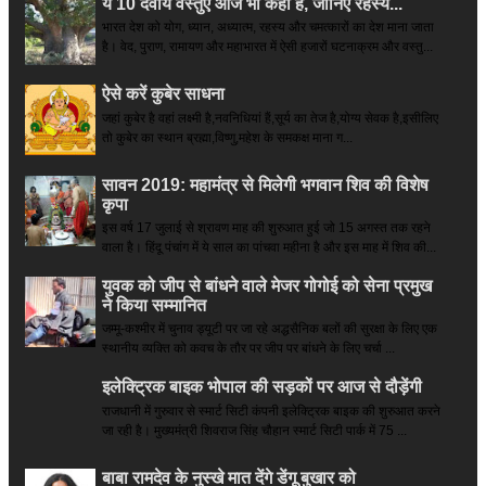
ये 10 दैवीय वस्तुएं आज भी कहीं हैं, जानिए रहस्य...
भारत देश को योग, ध्यान, अध्यात्म, रहस्य और चमत्कारों का देश माना जाता
है। वेद, पुराण, रामायण और महाभारत में ऐसी हजारों घटनाक्रम और वस्तु...
ऐसे करें कुबेर साधना
जहां कुबेर है­ वहां लक्ष्मी है,नवनिधियां हैं,सूर्य का तेज है,योग्य सेवक है,इसीलिए
तो कुबेर का स्थान ब्रह्मा,विष्णु,महेश के समकक्ष माना ग...
सावन 2019: महामंत्र से मिलेगी भगवान शिव की विशेष
कृपा
इस वर्ष 17 जुलाई से श्रावण माह की शुरुआत हुई जो 15 अगस्त तक रहने
वाला है। हिंदू पंचांग में ये साल का पांचवा महीना है और इस माह में शिव की...
युवक को जीप से बांधने वाले मेजर गोगोई को सेना प्रमुख
ने किया सम्‍मानित
जम्मू-कश्मीर में चुनाव ड्यूटी पर जा रहे अद्धसैनिक बलों की सुरक्षा के लिए एक
स्थानीय व्यक्ति को कवच के तौर पर जीप पर बांधने के लिए चर्चा ...
इलेक्ट्रिक बाइक भोपाल की सड़कों पर आज से दौड़ेंगी
राजधानी में गुरुवार से स्मार्ट सिटी कंपनी इलेक्ट्रिक बाइक की शुरुआत करने
जा रही है। मुख्यमंत्री शिवराज सिंह चौहान स्मार्ट सिटी पार्क में 75 ...
बाबा रामदेव के नुस्खे मात देंगे डेंगू बुखार को