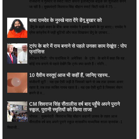
राजधानी में गुरुवार से स्मार्ट सिटी कंपनी इलेक्ट्रिक बाइक की शुरुआत करने
जा रही है। मुख्यमंत्री शिवराज सिंह चौहान स्मार्ट सिटी पार्क में 75 ...
बाबा रामदेव के नुस्खे मात देंगे डेंगू बुखार को
डेंगू के बढ़ते कहर के बीच बाबा रामदेव ने इससे बचने के गुर बताए। रामदेव ने
प्रेस कांफ्रेंस में जड़ी बूटियों और फल दिखाकर डेंगू के उपचार...
ट्रंप के बारे में राय बनाने से पहले उनका काम देखूंगा : पोप
फ्रांसिस
वेटिकन सिटी: पोप फ्रांसिस ने अमेरिका के ट्रंप के बारे में कहा कि वह
कोई राय बनाने से पहले देखेंगे कि ट्रंप क्या करते हैं। स्पेनि...
10 दैवीय वस्तुएं आज भी कहीं हैं, जानिए रहस्य..
संजीवनी बूटी : यह एक ऐसी जड़ी है जिसको खाने से जब तक उसका असर
रहता है, तब तक व्यक्ति गायब रहता है। यह एक ऐसी बूटी है जिसका सेवन
करने से व...
CM शिवराज सिंह सैंतालीस वर्ष बाद पहुँचे अपने पुराने
स्कूल, पुरानी स्मृतियों को किया ताजा
भोपाल : मुख्यमंत्री शिवराज सिंह चौहान कहानी उत्सव के तहत आज
सैंतालीस वर्ष बाद अपने पुराने स्कूल शासकीय माध्यमिक शाला क्रमांक -1
शिवाजी...