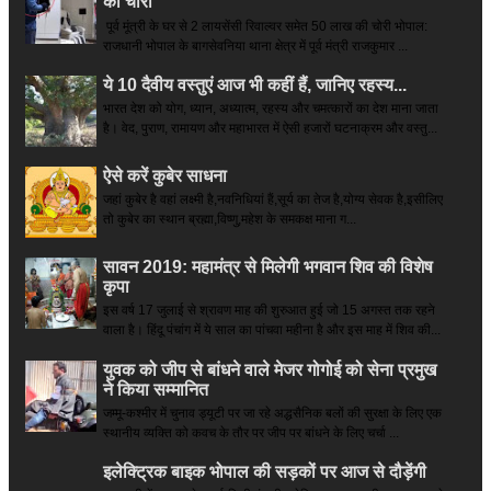
की चोरी
पूर्व मूंत्री के घर से 2 लायसेंसी रिवाल्वर समेत 50 लाख की चोरी भोपाल:
राजधानी भोपाल के बागसेवनिया थाना क्षेत्र में पूर्व मंत्री राजकुमार ...
ये 10 दैवीय वस्तुएं आज भी कहीं हैं, जानिए रहस्य...
भारत देश को योग, ध्यान, अध्यात्म, रहस्य और चमत्कारों का देश माना जाता
है। वेद, पुराण, रामायण और महाभारत में ऐसी हजारों घटनाक्रम और वस्तु...
ऐसे करें कुबेर साधना
जहां कुबेर है­ वहां लक्ष्मी है,नवनिधियां हैं,सूर्य का तेज है,योग्य सेवक है,इसीलिए
तो कुबेर का स्थान ब्रह्मा,विष्णु,महेश के समकक्ष माना ग...
सावन 2019: महामंत्र से मिलेगी भगवान शिव की विशेष
कृपा
इस वर्ष 17 जुलाई से श्रावण माह की शुरुआत हुई जो 15 अगस्त तक रहने
वाला है। हिंदू पंचांग में ये साल का पांचवा महीना है और इस माह में शिव की...
युवक को जीप से बांधने वाले मेजर गोगोई को सेना प्रमुख
ने किया सम्‍मानित
जम्मू-कश्मीर में चुनाव ड्यूटी पर जा रहे अद्धसैनिक बलों की सुरक्षा के लिए एक
स्थानीय व्यक्ति को कवच के तौर पर जीप पर बांधने के लिए चर्चा ...
इलेक्ट्रिक बाइक भोपाल की सड़कों पर आज से दौड़ेंगी