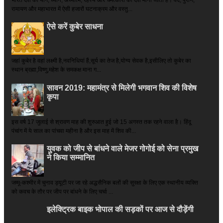
रामायण और महाभारत में ऐसी हजारों घटनाक्रम और वस्तु...
ऐसे करें कुबेर साधना
जहां कुबेर है­ वहां लक्ष्मी है,नवनिधियां हैं,सूर्य का तेज है,योग्य सेवक है,इसीलिए तो कुबेर का
स्थान ब्रह्मा,विष्णु,महेश के समकक्ष माना ग...
सावन 2019: महामंत्र से मिलेगी भगवान शिव की विशेष
कृपा
इस वर्ष 17 जुलाई से श्रावण माह की शुरुआत हुई जो 15 अगस्त तक रहने वाला है। हिंदू
पंचांग में ये साल का पांचवा महीना है और इस माह में शिव की...
युवक को जीप से बांधने वाले मेजर गोगोई को सेना प्रमुख
ने किया सम्‍मानित
जम्मू-कश्मीर में चुनाव ड्यूटी पर जा रहे अद्धसैनिक बलों की सुरक्षा के लिए एक स्थानीय व्यक्ति
को कवच के तौर पर जीप पर बांधने के लिए चर्चा ...
इलेक्ट्रिक बाइक भोपाल की सड़कों पर आज से दौड़ेंगी