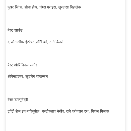
पुअर थिंग्स, शोना हीथ, जेम्स प्राइस, ज़ुस्ज़सा मिहालेक
बेस्ट साउंड
द जोन ऑफ इंटरेस्ट,जॉनी बर्न, टार्न विलर्स
बेस्ट ओरिजिनल स्कोर
ओपेनहाइमर, लुडविग गोरान्सन
बेस्ट डॉक्यूमेंट्री
ट्वेंटी डेज इन मारियुपोल, मस्टीस्लाव चेर्नोव, राने एरोनसन रथ, मिशेल मिज़नर