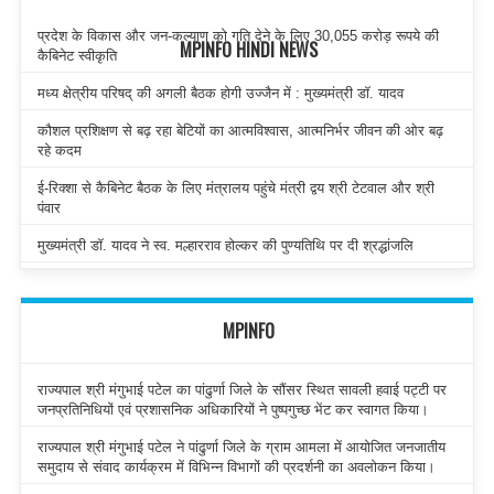
प्रदेश के विकास और जन-कल्याण को गति देने के लिए 30,055 करोड़ रूपये की
MPINFO HINDI NEWS
कैबिनेट स्वीकृति
मध्य क्षेत्रीय परिषद् की अगली बैठक होगी उज्जैन में : मुख्यमंत्री डॉ. यादव
कौशल प्रशिक्षण से बढ़ रहा बेटियों का आत्मविश्वास, आत्मनिर्भर जीवन की ओर बढ़
रहे कदम
ई-रिक्शा से कैबिनेट बैठक के लिए मंत्रालय पहुंचे मंत्री द्वय श्री टेटवाल और श्री
पंवार
मुख्यमंत्री डॉ. यादव ने स्व. मल्हारराव होल्कर की पुण्यतिथि पर दी श्रद्धांजलि
MPINFO
राज्यपाल श्री मंगुभाई पटेल का पांढुर्णा जिले के सौंसर स्थित सावली हवाई पट्टी पर
जनप्रतिनिधियों एवं प्रशासनिक अधिकारियों ने पुष्पगुच्छ भेंट कर स्वागत किया।
राज्यपाल श्री मंगुभाई पटेल ने पांढुर्णा जिले के ग्राम आमला में आयोजित जनजातीय
समुदाय से संवाद कार्यक्रम में विभिन्न विभागों की प्रदर्शनी का अवलोकन किया।