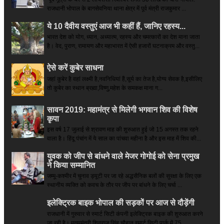
राजधानी भोपाल के बागसेवनिया थाना क्षेत्र में पूर्व मंत्री राजकुमार ...
ये 10 दैवीय वस्तुएं आज भी कहीं हैं, जानिए रहस्य...
भारत देश को योग, ध्यान, अध्यात्म, रहस्य और चमत्कारों का देश माना जाता
है। वेद, पुराण, रामायण और महाभारत में ऐसी हजारों घटनाक्रम और वस्तु...
ऐसे करें कुबेर साधना
जहां कुबेर है­ वहां लक्ष्मी है,नवनिधियां हैं,सूर्य का तेज है,योग्य सेवक है,इसीलिए
तो कुबेर का स्थान ब्रह्मा,विष्णु,महेश के समकक्ष माना ग...
सावन 2019: महामंत्र से मिलेगी भगवान शिव की विशेष
कृपा
इस वर्ष 17 जुलाई से श्रावण माह की शुरुआत हुई जो 15 अगस्त तक रहने
वाला है। हिंदू पंचांग में ये साल का पांचवा महीना है और इस माह में शिव की...
युवक को जीप से बांधने वाले मेजर गोगोई को सेना प्रमुख
ने किया सम्‍मानित
जम्मू-कश्मीर में चुनाव ड्यूटी पर जा रहे अद्धसैनिक बलों की सुरक्षा के लिए एक
स्थानीय व्यक्ति को कवच के तौर पर जीप पर बांधने के लिए चर्चा ...
इलेक्ट्रिक बाइक भोपाल की सड़कों पर आज से दौड़ेंगी
राजधानी में गुरुवार से स्मार्ट सिटी कंपनी इलेक्ट्रिक बाइक की शुरुआत करने
जा रही है। मुख्यमंत्री शिवराज सिंह चौहान स्मार्ट सिटी पार्क में 75 ...