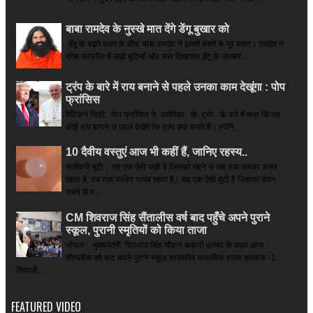
बाबा रामदेव के नुस्खे मात देंगे डेंगू बुखार को
डेंगू के बढ़ते कहर के बीच बाबा रामदेव ने इससे बचने के गुर बताए। रामदेव ने
प्रेस कांफ्रेंस में जड़ी बूटियों और फल दिखाकर डेंगू के उपचार...
ट्रंप के बारे में राय बनाने से पहले उनका काम देखूंगा : पोप
फ्रांसिस
वेटिकन सिटी: पोप फ्रांसिस ने अमेरिका के ट्रंप के बारे में कहा कि वह
कोई राय बनाने से पहले देखेंगे कि ट्रंप क्या करते हैं। स्पेनि...
10 दैवीय वस्तुएं आज भी कहीं हैं, जानिए रहस्य..
संजीवनी बूटी : यह एक ऐसी जड़ी है जिसको खाने से जब तक उसका असर
रहता है, तब तक व्यक्ति गायब रहता है। यह एक ऐसी बूटी है जिसका सेवन
करने से व...
CM शिवराज सिंह सैंतालीस वर्ष बाद पहुँचे अपने पुराने
स्कूल, पुरानी स्मृतियों को किया ताजा
भोपाल : मुख्यमंत्री शिवराज सिंह चौहान कहानी उत्सव के तहत आज
सैंतालीस वर्ष बाद अपने पुराने स्कूल शासकीय माध्यमिक शाला क्रमांक -1
शिवाजी...
FEATURED VIDEO