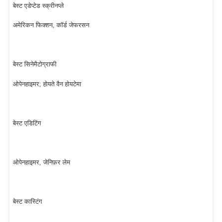
बेस्ट एडेप्टेड स्क्रीनप्ले
अमेरिकन फिक्शन, कॉर्ड जेफरसन
बेस्ट सिनेमैटोग्राफी
ओपेनहाइमर; होयते वैन होयटेमा
बेस्ट एडिटिंग
ओपेनहाइमर, जेनिफ़र लेम
बेस्ट कास्टिंग