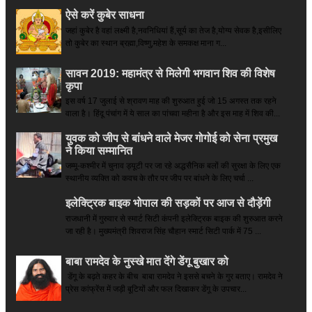
ऐसे करें कुबेर साधना
जहां कुबेर है­ वहां लक्ष्मी है,नवनिधियां हैं,सूर्य का तेज है,योग्य सेवक है,इसीलिए
तो कुबेर का स्थान ब्रह्मा,विष्णु,महेश के समकक्ष माना ग...
सावन 2019: महामंत्र से मिलेगी भगवान शिव की विशेष
कृपा
इस वर्ष 17 जुलाई से श्रावण माह की शुरुआत हुई जो 15 अगस्त तक रहने
वाला है। हिंदू पंचांग में ये साल का पांचवा महीना है और इस माह में शिव की...
युवक को जीप से बांधने वाले मेजर गोगोई को सेना प्रमुख
ने किया सम्‍मानित
जम्मू-कश्मीर में चुनाव ड्यूटी पर जा रहे अद्धसैनिक बलों की सुरक्षा के लिए एक
स्थानीय व्यक्ति को कवच के तौर पर जीप पर बांधने के लिए चर्चा ...
इलेक्ट्रिक बाइक भोपाल की सड़कों पर आज से दौड़ेंगी
राजधानी में गुरुवार से स्मार्ट सिटी कंपनी इलेक्ट्रिक बाइक की शुरुआत करने
जा रही है। मुख्यमंत्री शिवराज सिंह चौहान स्मार्ट सिटी पार्क में 75 ...
बाबा रामदेव के नुस्खे मात देंगे डेंगू बुखार को
डेंगू के बढ़ते कहर के बीच बाबा रामदेव ने इससे बचने के गुर बताए। रामदेव ने
प्रेस कांफ्रेंस में जड़ी बूटियों और फल दिखाकर डेंगू के उपचार...