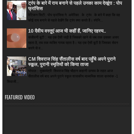
ट्रंप के बारे में राय बनाने से पहले उनका काम देखूंगा : पोप
फ्रांसिस
वेटिकन सिटी: पोप फ्रांसिस ने अमेरिका के ट्रंप के बारे में कहा कि वह
कोई राय बनाने से पहले देखेंगे कि ट्रंप क्या करते हैं। स्पेनि...
10 दैवीय वस्तुएं आज भी कहीं हैं, जानिए रहस्य..
संजीवनी बूटी : यह एक ऐसी जड़ी है जिसको खाने से जब तक उसका असर
रहता है, तब तक व्यक्ति गायब रहता है। यह एक ऐसी बूटी है जिसका सेवन
करने से व...
CM शिवराज सिंह सैंतालीस वर्ष बाद पहुँचे अपने पुराने
स्कूल, पुरानी स्मृतियों को किया ताजा
भोपाल : मुख्यमंत्री शिवराज सिंह चौहान कहानी उत्सव के तहत आज
सैंतालीस वर्ष बाद अपने पुराने स्कूल शासकीय माध्यमिक शाला क्रमांक -1
शिवाजी...
FEATURED VIDEO