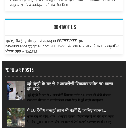
समुदाय से संवाद कार्यक्रम को संबोधित किया।
CONTACT US
सुधांशु सिंह (सह-संपादक, संचालक) मो.8827552955 ईमेल:
newsindiahost@gmail.com पता: P-48, संत आशाराम नगर, फेस-1, बागमुगालिया
भोपाल (मप्र)- 462043
POPULAR POSTS
पूर्व मूंत्री के घर से 2 लायसेंसी रिवाल्वर समेत 50 लाख
की चोरी
पूर्व मूंत्री के घर से 2 लायसेंसी रिवाल्वर समेत 50 लाख की चोरी भोपाल:
राजधानी भोपाल के बागसेवनिया थाना क्षेत्र में पूर्व मंत्री राजकुमार ...
ये 10 दैवीय वस्तुएं आज भी कहीं हैं, जानिए रहस्य...
भारत देश को योग, ध्यान, अध्यात्म, रहस्य और चमत्कारों का देश माना जाता
है। वेद, पुराण, रामायण और महाभारत में ऐसी हजारों घटनाक्रम और वस्तु...